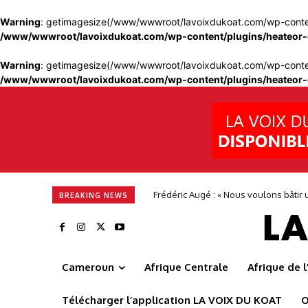
Warning
: getimagesize(/www/wwwroot/lavoixdukoat.com/wp-content
/www/wwwroot/lavoixdukoat.com/wp-content/plugins/heateor-
Warning
: getimagesize(/www/wwwroot/lavoixdukoat.com/wp-content
/www/wwwroot/lavoixdukoat.com/wp-content/plugins/heateor-
Alimentation en eau potable : Camwate
BREAKING NEWS
Cameroun
Afrique Centrale
Afrique de 
Télécharger l’application LA VOIX DU KOAT
O