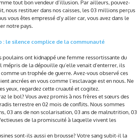
mme tout bon vendeur d’illusion. Par ailleurs, pouvez-
it, nous restituer dans nos caisses, les 03 millions perçus
s vous êtes empressé d’y aller car, vous avez dans le
ler notre pays.
o : le silence complice de la communauté
s poulains ont kidnappé une femme ressortissante du
 mépris de la dépouille qu’elle venait d’enterrer, ils
rps comme un trophée de guerre. Avez-vous observé ces
ient ancrées en vous comme l’esclavage est en nous. Ne
es yeux, regardez cette cruauté et cogitez.
e raz le bol? Vous avez promis à nos frères et sœurs des
aradis terrestre en 02 mois de conflits. Nous sommes
s, 03 ans de non scolarisation, 03 ans de malnutrition, 03
ectieuses de la promiscuité à laquelle vivent les
usines sont-ils aussi en brousse? Votre sang subit-il la