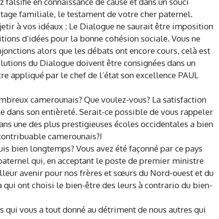
z falsifié en connaissance de cause et dans un souci
itage familiale, le testament de votre cher paternel.
etir à vos idéaux ; Le Dialogue ne saurait être imposition
itions d’idées pour la bonne cohésion sociale. Vous ne
njonctions alors que les débats ont encore cours, celà est
lutions du Dialogue doivent être consignées dans un
re appliqué par le chef de l’état son excellence PAUL
ombreux camerounais? Que voulez-vous? La satisfaction
e dans son entièreté. Serait-ce possible de vous rappeler
dans une des plus prestigieuses écoles occidentales a bien
 contribuable camerounais?!
uis bien longtemps? Vous avez été façonné par ce pays
 paternel qui, en acceptant le poste de premier ministre
lleur avenir pour nos frères et sœurs du Nord-ouest et du
 qui ont choisi le bien-être des leurs à contrario du bien-
s qui vous a tout donné au détriment de nous autres qui