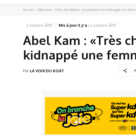
Accueil
Abel Kam : «Très cher Maître, vos poulains ont kidnappé une fem
2 octobre 2019
Mis à jour il y'a :
2 octobre 2019
Abel Kam : «Très ch
kidnappé une fem
Par
LA VOIX DU KOAT
P