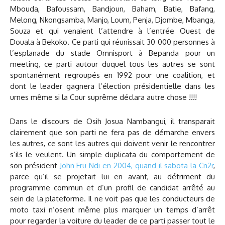
Mbouda, Bafoussam, Bandjoun, Baham, Batie, Bafang,
Melong, Nkongsamba, Manjo, Loum, Penja, Djombe, Mbanga,
Souza et qui venaient l’attendre à l’entrée Ouest de
Douala à Bekoko. Ce parti qui réunissait 30 000 personnes à
l’esplanade du stade Omnisport à Bepanda pour un
meeting, ce parti autour duquel tous les autres se sont
spontanément regroupés en 1992 pour une coalition, et
dont le leader gagnera l’élection présidentielle dans les
urnes même si la Cour suprême déclara autre chose !!!!
Dans le discours de Osih Josua Nambangui, il transparait
clairement que son parti ne fera pas de démarche envers
les autres, ce sont les autres qui doivent venir le rencontrer
s’ils le veulent. Un simple duplicata du comportement de
son président
John Fru Ndi en 2004, quand il sabota la Cn2r
,
parce qu’il se projetait lui en avant, au détriment du
programme commun et d’un profil de candidat arrêté au
sein de la plateforme. Il ne voit pas que les conducteurs de
moto taxi n’osent même plus marquer un temps d’arrêt
pour regarder la voiture du leader de ce parti passer tout le