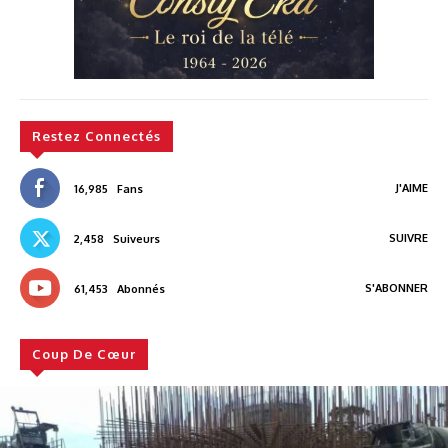
Restez Connectés
J'AIME
16,985
Fans
SUIVRE
2,458
Suiveurs
S'ABONNER
61,453
Abonnés
Coup De Cœur