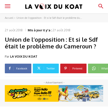
Accueil
Union de l’opposition : Et si le Sdf était le problème du...
27 août 2018
Mis à jour il y'a :
27 août 2018
Union de l’opposition : Et si le Sdf
était le problème du Cameroun ?
Par
LA VOIX DU KOAT
Facebook
Twitter
Pinterest
What
- Advertisement -