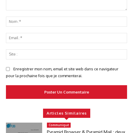
Commenter
No
:*
Ema
:*
Sit
:
Enregistrer mon nom, email et site web dans ce navigateur
pour la prochaine fois que je commenterai.
Articles Similaires
Communiqué
Pyramid Browser & Pyramid Mail : deux