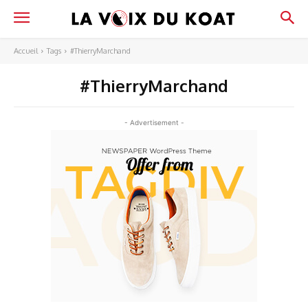
Accueil
Tags
#ThierryMarchand
#ThierryMarchand
- Advertisement -