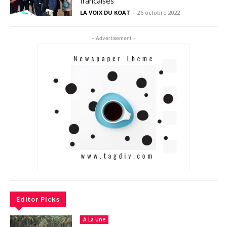
françaises
LA VOIX DU KOAT
-
26 octobre 2022
- Advertisement -
Editor Picks
A La Une