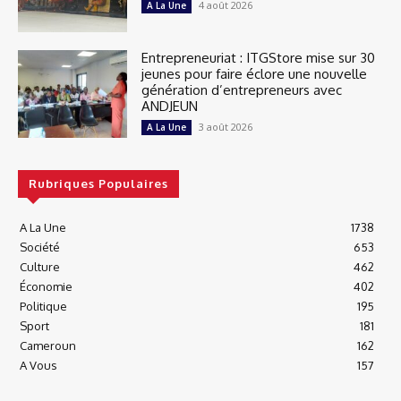
4 août 2026
A La Une
Entrepreneuriat : ITGStore mise sur 30
jeunes pour faire éclore une nouvelle
génération d’entrepreneurs avec
ANDJEUN
3 août 2026
A La Une
Rubriques Populaires
A La Une
1738
Société
653
Culture
462
Économie
402
Politique
195
Sport
181
Cameroun
162
A Vous
157