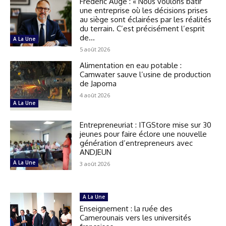
Frédéric Augé : « Nous voulons bâtir
une entreprise où les décisions prises
au siège sont éclairées par les réalités
du terrain. C’est précisément l’esprit
de...
A La Une
5 août 2026
Alimentation en eau potable :
Camwater sauve l’usine de production
de Japoma
4 août 2026
A La Une
Entrepreneuriat : ITGStore mise sur 30
jeunes pour faire éclore une nouvelle
génération d’entrepreneurs avec
ANDJEUN
A La Une
3 août 2026
A La Une
Enseignement : la ruée des
Camerounais vers les universités