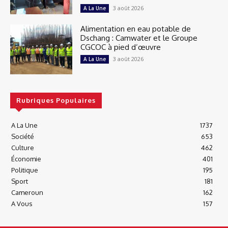
3 août 2026
A La Une
Alimentation en eau potable de
Dschang : Camwater et le Groupe
CGCOC à pied d’œuvre
3 août 2026
A La Une
Rubriques Populaires
A La Une
1737
Société
653
Culture
462
Économie
401
Politique
195
Sport
181
Cameroun
162
A Vous
157