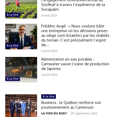
Socfinaf à travers l’expérience de la
Socapalm
A La Une
6 août 2026
Frédéric Augé : « Nous voulons bâtir
une entreprise où les décisions prises
au siège sont éclairées par les réalités
du terrain. C’est précisément l’esprit
de...
A La Une
5 août 2026
Alimentation en eau potable :
Camwater sauve l’usine de production
de Japoma
4 août 2026
A La Une
A La Une
Business : le Québec renforce son
positionnement au Cameroun
LA VOIX DU KOAT
-
29 septembre 2022