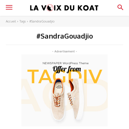
Accueil
Tags
#SandraGouadjio
#SandraGouadjio
- Advertisement -