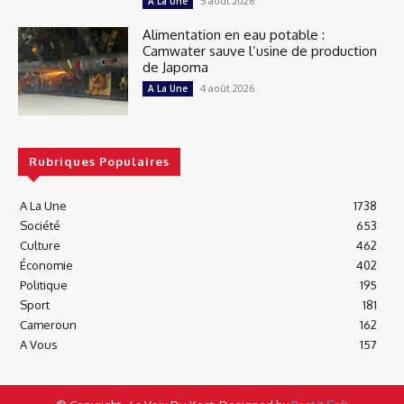
5 août 2026
A La Une
Alimentation en eau potable :
Camwater sauve l’usine de production
de Japoma
4 août 2026
A La Une
Rubriques Populaires
A La Une
1738
Société
653
Culture
462
Économie
402
Politique
195
Sport
181
Cameroun
162
A Vous
157