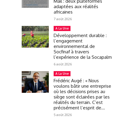
Mail : deux plateformes
adaptées aux réalités
africaines
7 août 2026
A La Une
Développement durable :
l’engagement
environnemental de
Socfinaf à travers
l’expérience de la Socapalm
6 août 2026
A La Une
Frédéric Augé : « Nous
voulons bâtir une entreprise
où les décisions prises au
siège sont éclairées par les
réalités du terrain. C’est
précisément l’esprit de...
5 août 2026