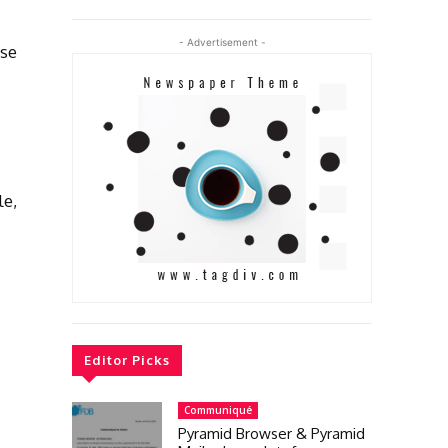
- Advertisement -
sse
le,
Editor Picks
Communiqué
Pyramid Browser & Pyramid