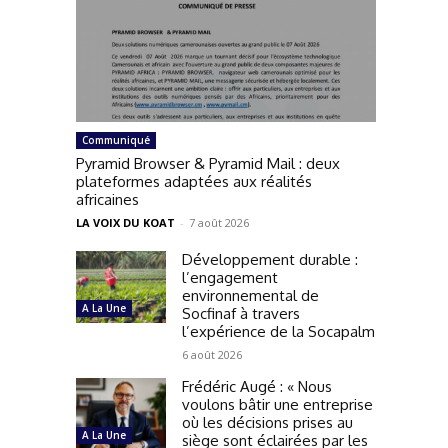
Communiqué
Pyramid Browser & Pyramid Mail : deux
plateformes adaptées aux réalités
africaines
LA VOIX DU KOAT
-
7 août 2026
Développement durable :
l’engagement
environnemental de
A La Une
Socfinaf à travers
l’expérience de la Socapalm
6 août 2026
Frédéric Augé : « Nous
voulons bâtir une entreprise
où les décisions prises au
A La Une
siège sont éclairées par les