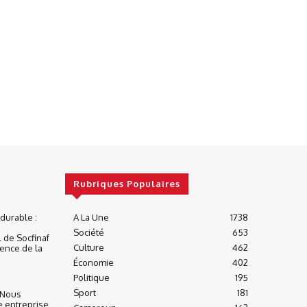
Rubriques Populaires
urable :
A La Une
1738
Société
653
 de Socfinaf
Culture
462
ience de la
Économie
402
Politique
195
Sport
181
« Nous
e entreprise