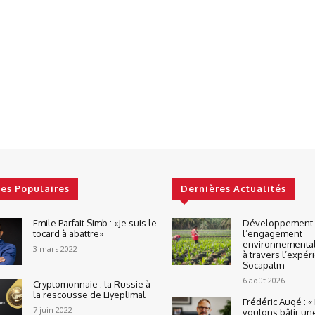
les Populaires
Dernières Actualités
Emile Parfait Simb : «Je suis le
Développement d
tocard à abattre»
l’engagement
environnemental
3 mars 2022
à travers l’expér
Socapalm
6 août 2026
Cryptomonnaie : la Russie à
la rescousse de Liyeplimal
Frédéric Augé : 
7 juin 2022
voulons bâtir un