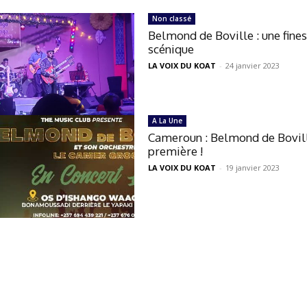
Non classé
Belmond de Boville : une fine
scénique
LA VOIX DU KOAT
-
24 janvier 2023
A La Une
Cameroun : Belmond de Bovil
première !
LA VOIX DU KOAT
-
19 janvier 2023