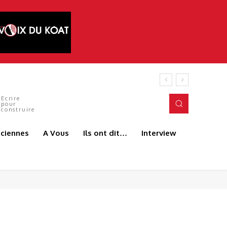
Ecrire
pour
construire
aciennes
A Vous
Ils ont dit…
Interview