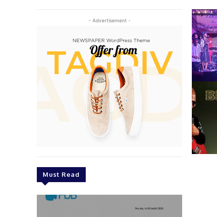
- Advertisement -
Must Read