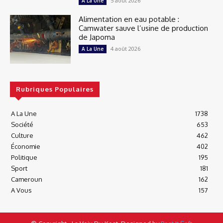
5 août 2026
A La Une
Alimentation en eau potable :
Camwater sauve l’usine de production
de Japoma
4 août 2026
A La Une
Rubriques Populaires
A La Une
1738
Société
653
Culture
462
Économie
402
Politique
195
Sport
181
Cameroun
162
A Vous
157