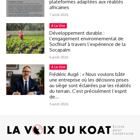
plateformes adaptées aux réalités
africaines
7 août 2026
A La Une
Développement durable :
l’engagement environnemental de
Socfinaf à travers l’expérience de la
Socapalm
6 août 2026
A La Une
Frédéric Augé : « Nous voulons bâtir
une entreprise où les décisions prises
au siège sont éclairées par les réalités
du terrain. C’est précisément l’esprit
de...
5 août 2026
Ecrire
pour
construire