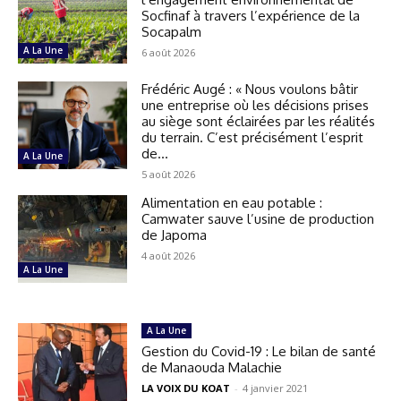
Socfinaf à travers l’expérience de la
Socapalm
A La Une
6 août 2026
Frédéric Augé : « Nous voulons bâtir
une entreprise où les décisions prises
au siège sont éclairées par les réalités
du terrain. C’est précisément l’esprit
de...
A La Une
5 août 2026
Alimentation en eau potable :
Camwater sauve l’usine de production
de Japoma
4 août 2026
A La Une
A La Une
Gestion du Covid-19 : Le bilan de santé
de Manaouda Malachie
LA VOIX DU KOAT
-
4 janvier 2021