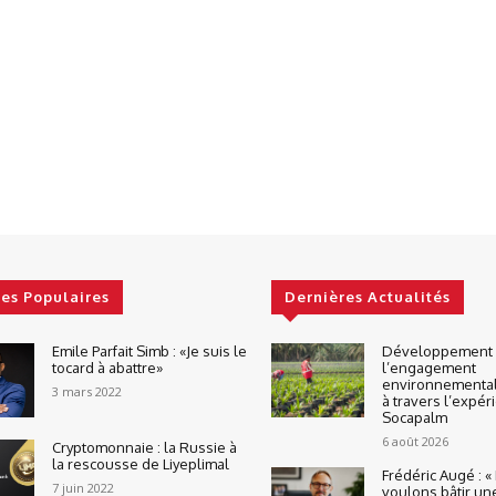
les Populaires
Dernières Actualités
Emile Parfait Simb : «Je suis le
Développement d
tocard à abattre»
l’engagement
environnemental
3 mars 2022
à travers l’expér
Socapalm
6 août 2026
Cryptomonnaie : la Russie à
la rescousse de Liyeplimal
Frédéric Augé : 
7 juin 2022
voulons bâtir un