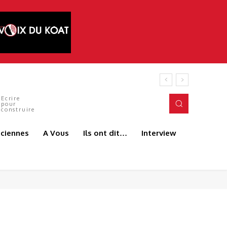
Ecrire
pour
construire
aciennes
A Vous
Ils ont dit…
Interview