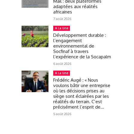
Mail : deux plateformes
adaptées aux réalités
africaines
7 août 2026
A La Une
Développement durable :
l’engagement
environnemental de
Socfinaf à travers
l’expérience de la Socapalm
6 août 2026
A La Une
Frédéric Augé : « Nous
voulons bâtir une entreprise
où les décisions prises au
siège sont éclairées par les
réalités du terrain. C’est
précisément l’esprit de...
5 août 2026