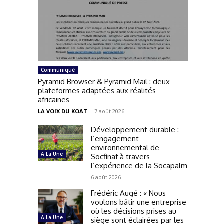
Communiqué
Pyramid Browser & Pyramid Mail : deux
plateformes adaptées aux réalités
africaines
LA VOIX DU KOAT
-
7 août 2026
Développement durable :
l’engagement
environnemental de
A La Une
Socfinaf à travers
l’expérience de la Socapalm
6 août 2026
Frédéric Augé : « Nous
voulons bâtir une entreprise
où les décisions prises au
A La Une
siège sont éclairées par les