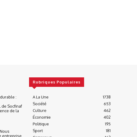
Rubriques Populaires
urable :
A La Une
1738
Société
653
 de Socfinaf
Culture
462
ience de la
Économie
402
Politique
195
Sport
181
« Nous
e entreprise