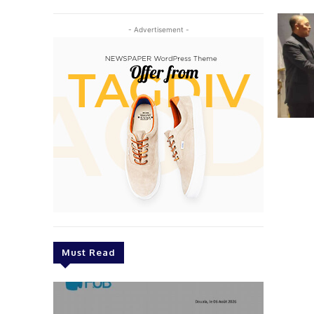
- Advertisement -
Must Read