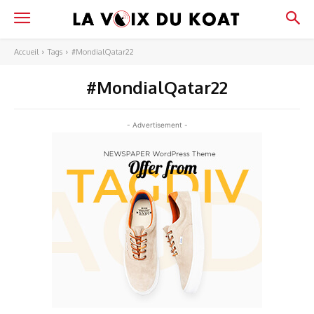
Accueil
Tags
#MondialQatar22
#MondialQatar22
- Advertisement -