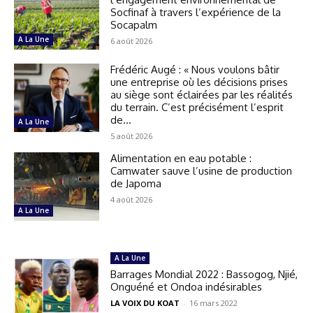
Socfinaf à travers l’expérience de la
Socapalm
A La Une
6 août 2026
Frédéric Augé : « Nous voulons bâtir
une entreprise où les décisions prises
au siège sont éclairées par les réalités
du terrain. C’est précisément l’esprit
de...
A La Une
5 août 2026
Alimentation en eau potable :
Camwater sauve l’usine de production
de Japoma
4 août 2026
A La Une
A La Une
Barrages Mondial 2022 : Bassogog, Njié,
Onguéné et Ondoa indésirables
LA VOIX DU KOAT
-
16 mars 2022