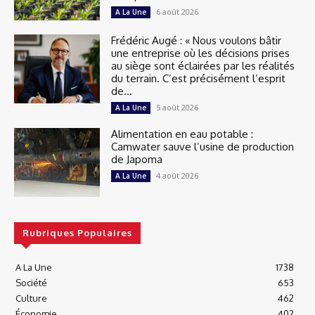
6 août 2026
A La Une
Frédéric Augé : « Nous voulons bâtir
une entreprise où les décisions prises
au siège sont éclairées par les réalités
du terrain. C’est précisément l’esprit
de...
5 août 2026
A La Une
Alimentation en eau potable :
Camwater sauve l’usine de production
de Japoma
4 août 2026
A La Une
Rubriques Populaires
A La Une
1738
Société
653
Culture
462
Économie
402