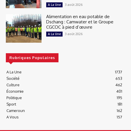
3 août 2026
A La Une
Alimentation en eau potable de
Dschang : Camwater et le Groupe
CGCOC à pied d’œuvre
3 août 2026
A La Une
Rubriques Populaires
A La Une
1737
Société
653
Culture
462
Économie
401
Politique
195
Sport
181
Cameroun
162
A Vous
157