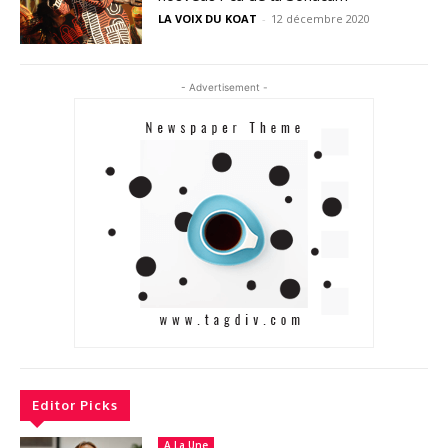
LA VOIX DU KOAT
-
12 décembre 2020
- Advertisement -
Editor Picks
A La Une