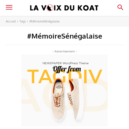
Accueil
Tags
#MémoireSénégalaise
#MémoireSénégalaise
- Advertisement -