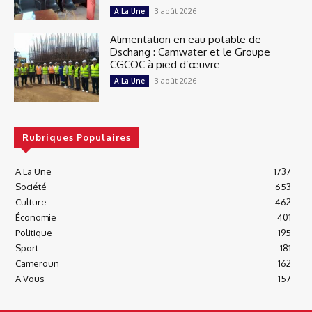
3 août 2026
A La Une
Alimentation en eau potable de
Dschang : Camwater et le Groupe
CGCOC à pied d’œuvre
3 août 2026
A La Une
Rubriques Populaires
A La Une
1737
Société
653
Culture
462
Économie
401
Politique
195
Sport
181
Cameroun
162
A Vous
157