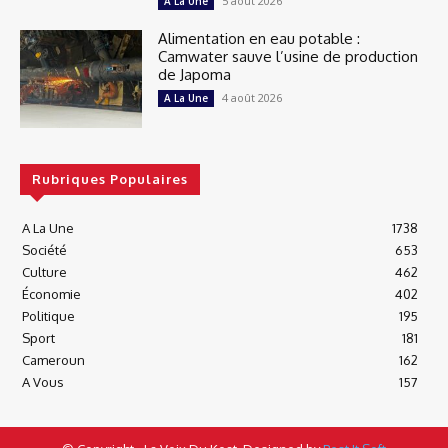
5 août 2026
A La Une
Alimentation en eau potable :
Camwater sauve l’usine de production
de Japoma
4 août 2026
A La Une
Rubriques Populaires
A La Une
1738
Société
653
Culture
462
Économie
402
Politique
195
Sport
181
Cameroun
162
A Vous
157