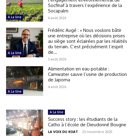
Socfinaf à travers l’expérience de la
Socapalm
A La Une
6 août 2026
Frédéric Augé : « Nous voulons bâtir
une entreprise où les décisions prises
au siège sont éclairées par les réalités
du terrain. C’est précisément l’esprit
de...
A La Une
5 août 2026
Alimentation en eau potable :
Camwater sauve l’usine de production
de Japoma
4 août 2026
A La Une
A La Une
Success story : les étudiants de la
Catho à l’école de Dieudonné Bougne
LA VOIX DU KOAT
-
25 novembre 2020