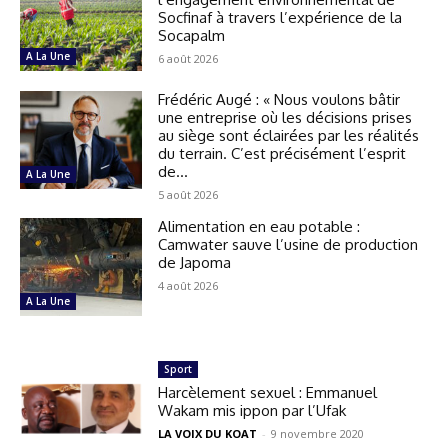
Socfinaf à travers l’expérience de la
Socapalm
A La Une
6 août 2026
Frédéric Augé : « Nous voulons bâtir
une entreprise où les décisions prises
au siège sont éclairées par les réalités
du terrain. C’est précisément l’esprit
de...
A La Une
5 août 2026
Alimentation en eau potable :
Camwater sauve l’usine de production
de Japoma
4 août 2026
A La Une
Sport
Harcèlement sexuel : Emmanuel
Wakam mis ippon par l’Ufak
LA VOIX DU KOAT
-
9 novembre 2020