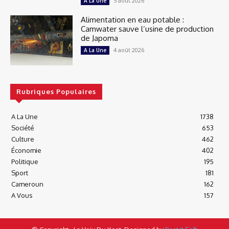
5 août 2026
A La Une
Alimentation en eau potable :
Camwater sauve l’usine de production
de Japoma
4 août 2026
A La Une
Rubriques Populaires
A La Une
1738
Société
653
Culture
462
Économie
402
Politique
195
Sport
181
Cameroun
162
A Vous
157