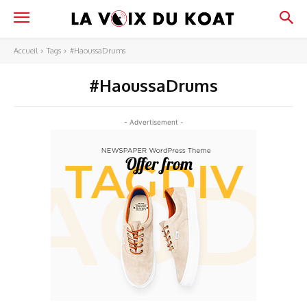
Accueil
Tags
#HaoussaDrums
#HaoussaDrums
- Advertisement -