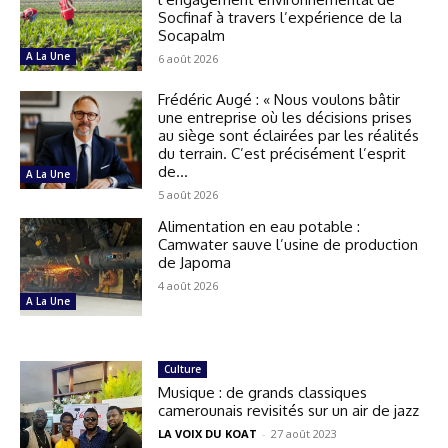
Socfinaf à travers l’expérience de la
Socapalm
A La Une
6 août 2026
Frédéric Augé : « Nous voulons bâtir
une entreprise où les décisions prises
au siège sont éclairées par les réalités
du terrain. C’est précisément l’esprit
de...
A La Une
5 août 2026
Alimentation en eau potable :
Camwater sauve l’usine de production
de Japoma
4 août 2026
A La Une
Culture
Musique : de grands classiques
camerounais revisités sur un air de jazz
LA VOIX DU KOAT
-
27 août 2023