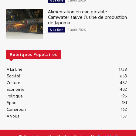
5 août 2026
A La Une
Alimentation en eau potable :
Camwater sauve l’usine de production
de Japoma
4 août 2026
A La Une
Rubriques Populaires
A La Une
1738
Société
653
Culture
462
Économie
402
Politique
195
Sport
181
Cameroun
162
A Vous
157