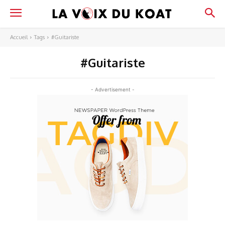
Accueil
Tags
#Guitariste
#Guitariste
- Advertisement -