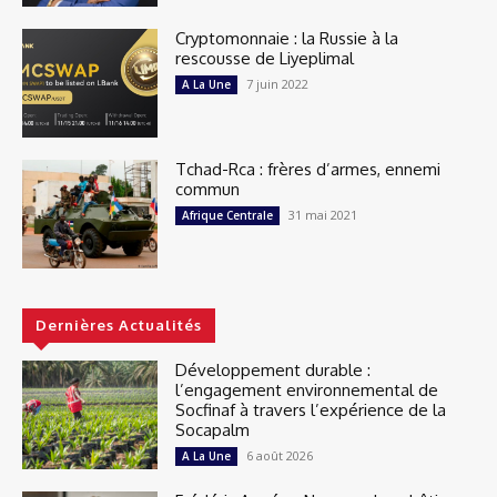
Cryptomonnaie : la Russie à la
rescousse de Liyeplimal
7 juin 2022
A La Une
Tchad-Rca : frères d’armes, ennemi
commun
31 mai 2021
Afrique Centrale
Dernières Actualités
Développement durable :
l’engagement environnemental de
Socfinaf à travers l’expérience de la
Socapalm
6 août 2026
A La Une