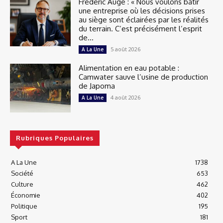
Frédéric Augé : « Nous voulons bâtir
une entreprise où les décisions prises
au siège sont éclairées par les réalités
du terrain. C’est précisément l’esprit
de...
5 août 2026
A La Une
Alimentation en eau potable :
Camwater sauve l’usine de production
de Japoma
4 août 2026
A La Une
Rubriques Populaires
A La Une
1738
Société
653
Culture
462
Économie
402
Politique
195
Sport
181