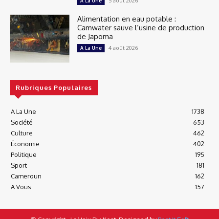
5 août 2026
A La Une
Alimentation en eau potable :
Camwater sauve l’usine de production
de Japoma
4 août 2026
A La Une
Rubriques Populaires
A La Une
1738
Société
653
Culture
462
Économie
402
Politique
195
Sport
181
Cameroun
162
A Vous
157