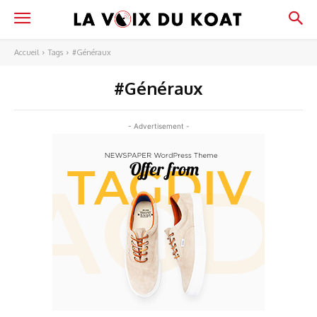
Accueil
Tags
#Généraux
#Généraux
- Advertisement -