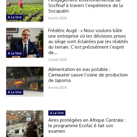
Socfinaf à travers l’expérience de la
Socapalm
A La Une
6 août 2026
Frédéric Augé : « Nous voulons bâtir
une entreprise où les décisions prises
au siège sont éclairées par les réalités
du terrain. C’est précisément l’esprit
de...
A La Une
5 août 2026
Alimentation en eau potable :
Camwater sauve l’usine de production
de Japoma
4 août 2026
A La Une
A La Une
Aires protégées en Afrique Centrale :
le programme Ecofac 6 fait son
examen