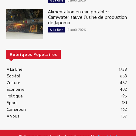
5 août 2026
A La Une
Alimentation en eau potable :
Camwater sauve l’usine de production
de Japoma
4 août 2026
A La Une
Rubriques Populaires
A La Une
1738
Société
653
Culture
462
Économie
402
Politique
195
Sport
181
Cameroun
162
A Vous
157