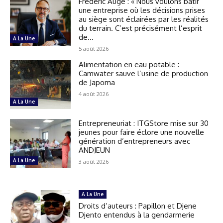
Frédéric Augé : « Nous voulons bâtir
une entreprise où les décisions prises
au siège sont éclairées par les réalités
du terrain. C’est précisément l’esprit
de...
A La Une
5 août 2026
Alimentation en eau potable :
Camwater sauve l’usine de production
de Japoma
4 août 2026
A La Une
Entrepreneuriat : ITGStore mise sur 30
jeunes pour faire éclore une nouvelle
génération d’entrepreneurs avec
ANDJEUN
A La Une
3 août 2026
A La Une
Droits d’auteurs : Papillon et Djene
Djento entendus à la gendarmerie