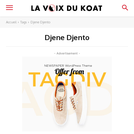
Accueil
Tags
Djene Djento
Djene Djento
- Advertisement -