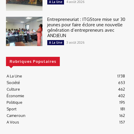
4 août 2026
A La Une
Entrepreneuriat : ITGStore mise sur 30
jeunes pour faire éclore une nouvelle
génération d’entrepreneurs avec
ANDJEUN
3 août 2026
A La Une
Rubriques Populaires
A La Une
1738
Société
653
Culture
462
Économie
402
Politique
195
Sport
181
Cameroun
162
A Vous
157