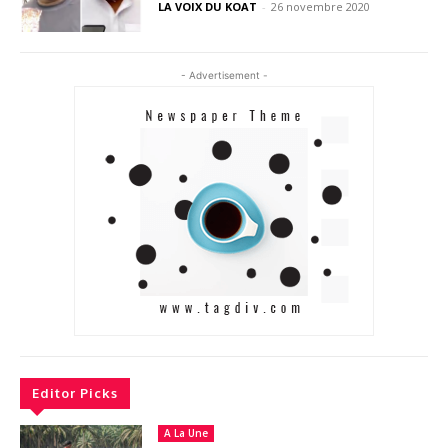
LA VOIX DU KOAT
-
26 novembre 2020
- Advertisement -
Editor Picks
A La Une