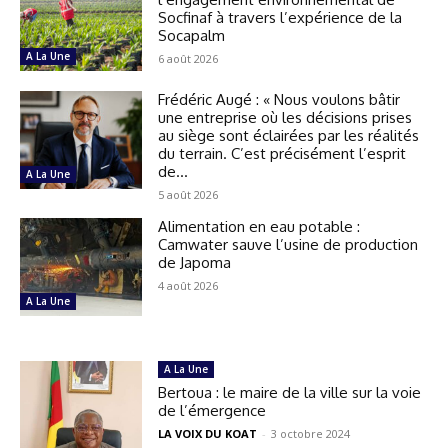
Socfinaf à travers l’expérience de la
Socapalm
A La Une
6 août 2026
Frédéric Augé : « Nous voulons bâtir
une entreprise où les décisions prises
au siège sont éclairées par les réalités
du terrain. C’est précisément l’esprit
de...
A La Une
5 août 2026
Alimentation en eau potable :
Camwater sauve l’usine de production
de Japoma
4 août 2026
A La Une
A La Une
Bertoua : le maire de la ville sur la voie
de l’émergence
LA VOIX DU KOAT
-
3 octobre 2024