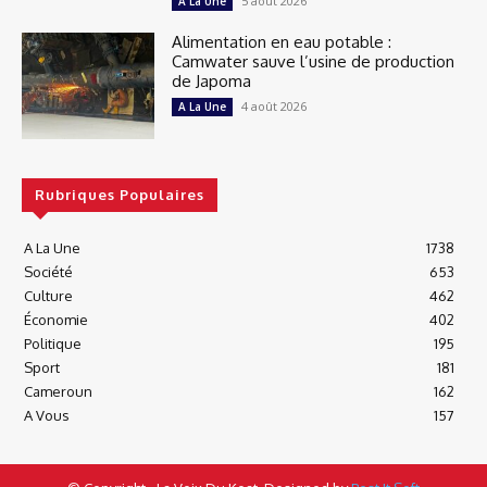
5 août 2026
A La Une
Alimentation en eau potable :
Camwater sauve l’usine de production
de Japoma
4 août 2026
A La Une
Rubriques Populaires
A La Une
1738
Société
653
Culture
462
Économie
402
Politique
195
Sport
181
Cameroun
162
A Vous
157