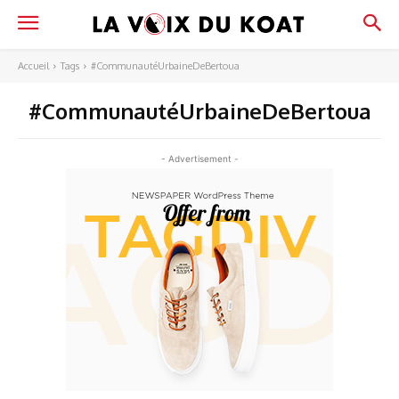
Accueil
Tags
#CommunautéUrbaineDeBertoua
#CommunautéUrbaineDeBertoua
- Advertisement -