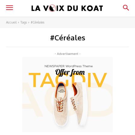
Accueil
Tags
#Céréales
#Céréales
- Advertisement -