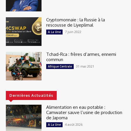
Cryptomonnaie : la Russie à la
rescousse de Liyeplimal
7 juin 2022
A La Une
Tchad-Rca : frères d’armes, ennemi
commun
31 mai 2021
Afrique Centrale
Dernières Actualités
Alimentation en eau potable :
Camwater sauve l’usine de production
de Japoma
4 août 2026
A La Une