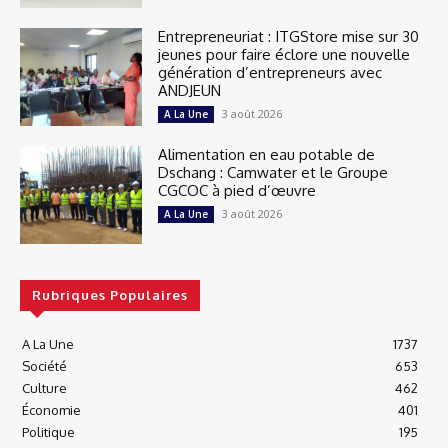
Entrepreneuriat : ITGStore mise sur 30
jeunes pour faire éclore une nouvelle
génération d’entrepreneurs avec
ANDJEUN
3 août 2026
A La Une
Alimentation en eau potable de
Dschang : Camwater et le Groupe
CGCOC à pied d’œuvre
3 août 2026
A La Une
Rubriques Populaires
A La Une
1737
Société
653
Culture
462
Économie
401
Politique
195