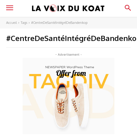
Accueil
Tags
#CentreDeSantéIntégréDeBandenkop
#CentreDeSantéIntégréDeBandenko
- Advertisement -