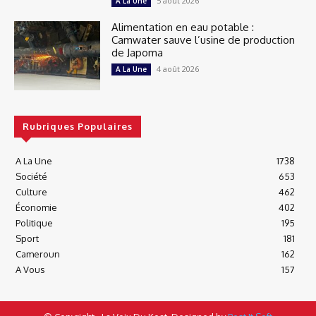
5 août 2026
A La Une
Alimentation en eau potable :
Camwater sauve l’usine de production
de Japoma
4 août 2026
A La Une
Rubriques Populaires
A La Une
1738
Société
653
Culture
462
Économie
402
Politique
195
Sport
181
Cameroun
162
A Vous
157