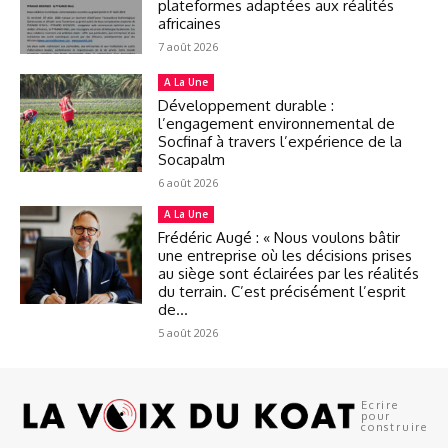
plateformes adaptées aux réalités
africaines
7 août 2026
A La Une
Développement durable :
l’engagement environnemental de
Socfinaf à travers l’expérience de la
Socapalm
6 août 2026
A La Une
Frédéric Augé : « Nous voulons bâtir
une entreprise où les décisions prises
au siège sont éclairées par les réalités
du terrain. C’est précisément l’esprit
de...
5 août 2026
Ecrire
pour
construire