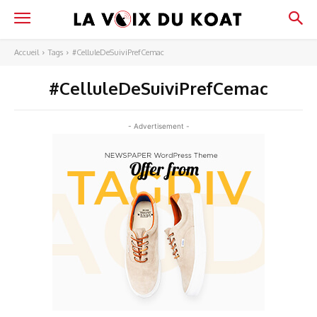
Accueil
Tags
#CelluleDeSuiviPrefCemac
#CelluleDeSuiviPrefCemac
- Advertisement -