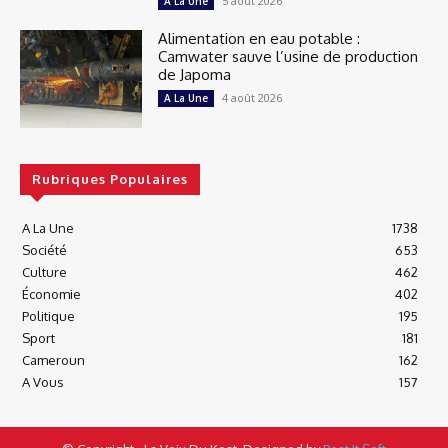
5 août 2026
A La Une
Alimentation en eau potable :
Camwater sauve l’usine de production
de Japoma
4 août 2026
A La Une
Rubriques Populaires
A La Une
1738
Société
653
Culture
462
Économie
402
Politique
195
Sport
181
Cameroun
162
A Vous
157