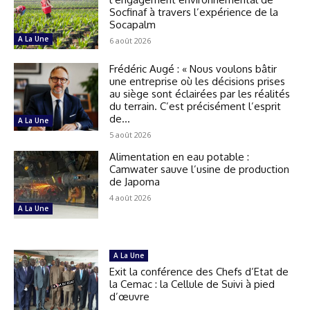
Socfinaf à travers l’expérience de la
Socapalm
A La Une
6 août 2026
Frédéric Augé : « Nous voulons bâtir
une entreprise où les décisions prises
au siège sont éclairées par les réalités
du terrain. C’est précisément l’esprit
de...
A La Une
5 août 2026
Alimentation en eau potable :
Camwater sauve l’usine de production
de Japoma
4 août 2026
A La Une
A La Une
Exit la conférence des Chefs d’Etat de
la Cemac : la Cellule de Suivi à pied
d’œuvre