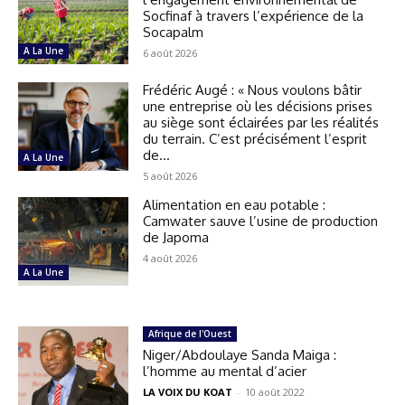
Socfinaf à travers l’expérience de la
Socapalm
A La Une
6 août 2026
Frédéric Augé : « Nous voulons bâtir
une entreprise où les décisions prises
au siège sont éclairées par les réalités
du terrain. C’est précisément l’esprit
de...
A La Une
5 août 2026
Alimentation en eau potable :
Camwater sauve l’usine de production
de Japoma
4 août 2026
A La Une
Afrique de l'Ouest
Niger/Abdoulaye Sanda Maiga :
l’homme au mental d’acier
LA VOIX DU KOAT
-
10 août 2022