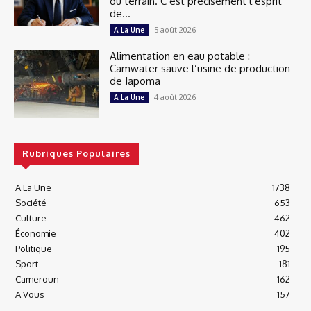
du terrain. C’est précisément l’esprit
de...
5 août 2026
A La Une
Alimentation en eau potable :
Camwater sauve l’usine de production
de Japoma
4 août 2026
A La Une
Rubriques Populaires
A La Une
1738
Société
653
Culture
462
Économie
402
Politique
195
Sport
181
Cameroun
162
A Vous
157