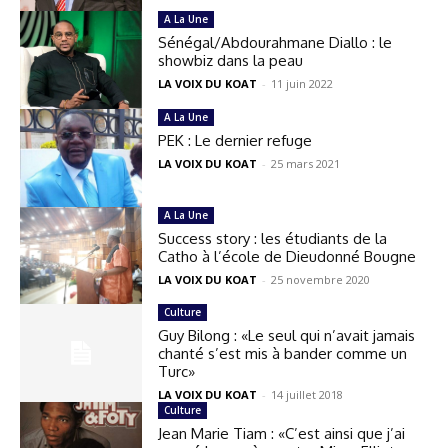
A La Une
Sénégal/Abdourahmane Diallo : le
showbiz dans la peau
LA VOIX DU KOAT
-
11 juin 2022
A La Une
PEK : Le dernier refuge
LA VOIX DU KOAT
-
25 mars 2021
A La Une
Success story : les étudiants de la
Catho à l’école de Dieudonné Bougne
LA VOIX DU KOAT
-
25 novembre 2020
Culture
Guy Bilong : «Le seul qui n’avait jamais
chanté s’est mis à bander comme un
Turc»
LA VOIX DU KOAT
-
14 juillet 2018
Culture
Jean Marie Tiam : «C’est ainsi que j’ai