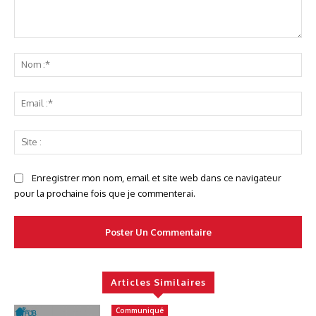
Commenter
No
:*
Ema
:*
Sit
:
Enregistrer mon nom, email et site web dans ce navigateur
pour la prochaine fois que je commenterai.
Articles Similaires
Communiqué