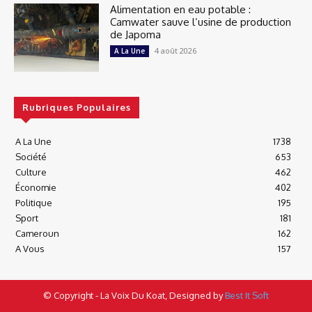
Alimentation en eau potable :
Camwater sauve l’usine de production
de Japoma
4 août 2026
A La Une
Rubriques Populaires
A La Une
1738
Société
653
Culture
462
Économie
402
Politique
195
Sport
181
Cameroun
162
A Vous
157
© Copyright - La Voix Du Koat, Designed by
Best It Soft