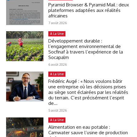
Pyramid Browser & Pyramid Mail : deux
plateformes adaptées aux réalités
africaines
7 août 2026
A La Une
Développement durable :
l’engagement environnemental de
Socfinaf à travers l’expérience de la
Socapalm
6 août 2026
A La Une
Frédéric Augé : « Nous voulons bâtir
une entreprise où les décisions prises
au siège sont éclairées par les réalités
du terrain. C’est précisément l’esprit
de...
5 août 2026
A La Une
Alimentation en eau potable :
Camwater sauve l’usine de production