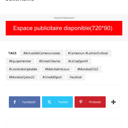
- Advertisement -
TAGS
#ActualitésCamerounaises
#Cameroun #LaVoixDuKoat
#Equipementier
#ErnestObama
#LeCoqSportif
#LionsIndomptables
#MatchsAmicaux
#Mondial2022
#MondialQatar22
#OneAllSport
Fecafoot
Facebook
Twitter
Pinterest