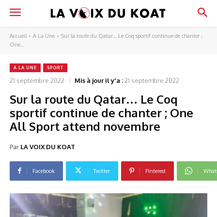
Accueil
A La Une
Sur la route du Qatar… Le Coq sportif continue de chanter ;
One...
A LA UNE
SPORT
21 septembre 2022
Mis à jour il y'a :
21 septembre 2022
Sur la route du Qatar… Le Coq
sportif continue de chanter ; One
All Sport attend novembre
Par
LA VOIX DU KOAT
Facebook
Twitter
Pinterest
What