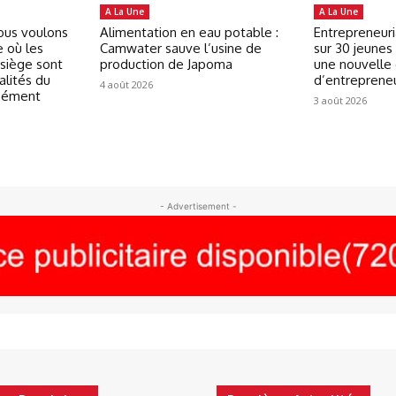
A La Une
A La Une
Nous voulons
Alimentation en eau potable :
Entrepreneuri
e où les
Camwater sauve l’usine de
sur 30 jeunes 
 siège sont
production de Japoma
une nouvelle
alités du
d’entreprene
4 août 2026
isément
3 août 2026
- Advertisement -