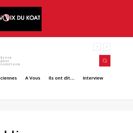
Ecrire
pour
construire
aciennes
A Vous
Ils ont dit…
Interview