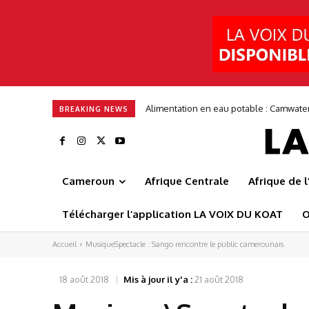
Alimentation en eau potable : Camwate
BREAKING NEWS
Cameroun
Afrique Centrale
Afrique de 
Télécharger l’application LA VOIX DU KOAT
O
Accueil
MusiqueSpectacle : Sango rencontre le public camerounais
18 août 2018
Mis à jour il y'a :
21 août 2018