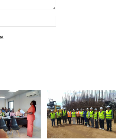
Site
:
i.