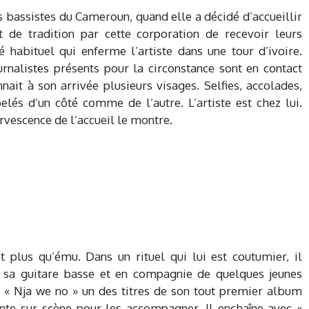
es bassistes du Cameroun, quand elle a décidé d’accueillir
 de tradition par cette corporation de recevoir leurs
é habituel qui enferme l’artiste dans une tour d’ivoire.
urnalistes présents pour la circonstance sont en contact
nnait à son arrivée plusieurs visages. Selfies, accolades,
elés d’un côté comme de l’autre. L’artiste est chez lui.
ervescence de l’accueil le montre.
st plus qu’ému. Dans un rituel qui lui est coutumier, il
ec sa guitare basse et en compagnie de quelques jeunes
ne « Nja we no » un des titres de son tout premier album
monte sur scène pour les accompagner. Il enchaîne avec «