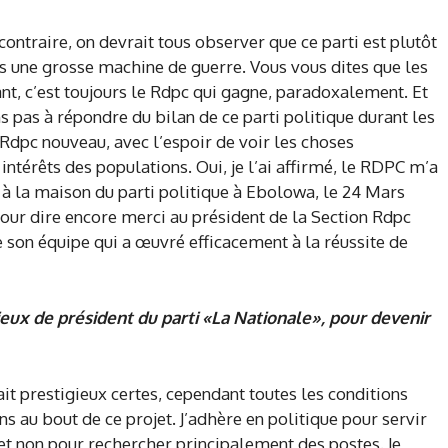
 contraire, on devrait tous observer que ce parti est plutôt
rs une grosse machine de guerre. Vous vous dites que les
ant, c’est toujours le Rdpc qui gagne, paradoxalement. Et
s pas à répondre du bilan de ce parti politique durant les
Rdpc nouveau, avec l’espoir de voir les choses
ntérêts des populations. Oui, je l’ai affirmé, le RDPC m’a
, à la maison du parti politique à Ebolowa, le 24 Mars
 pour dire encore merci au président de la Section Rdpc
e son équipe qui a œuvré efficacement à la réussite de
gieux de président du parti «La Nationale», pour devenir
it prestigieux certes, cependant toutes les conditions
ns au bout de ce projet. J’adhère en politique pour servir
t non pour rechercher principalement des postes. Je