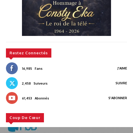
Restez Connectés
J'AIME
16,985
Fans
SUIVRE
2,458
Suiveurs
S'ABONNER
61,453
Abonnés
Coup De Cœur