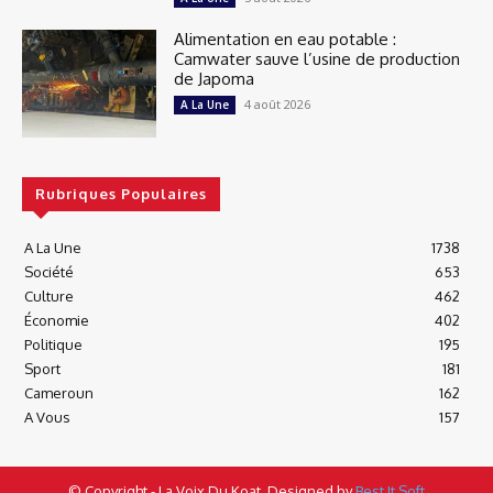
Alimentation en eau potable :
Camwater sauve l’usine de production
de Japoma
4 août 2026
A La Une
Rubriques Populaires
A La Une
1738
Société
653
Culture
462
Économie
402
Politique
195
Sport
181
Cameroun
162
A Vous
157
© Copyright - La Voix Du Koat, Designed by
Best It Soft