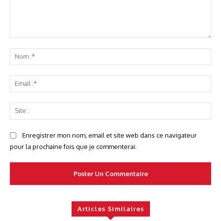
Commenter
No
:*
Ema
:*
Sit
:
Enregistrer mon nom, email et site web dans ce navigateur
pour la prochaine fois que je commenterai.
Articles Similaires