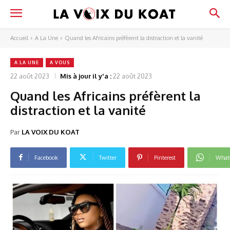
Accueil
A La Une
Quand les Africains préfèrent la distraction et la vanité
A LA UNE
A VOUS
22 août 2023
Mis à jour il y'a :
22 août 2023
Quand les Africains préfèrent la
distraction et la vanité
Par
LA VOIX DU KOAT
Facebook
Twitter
Pinterest
What