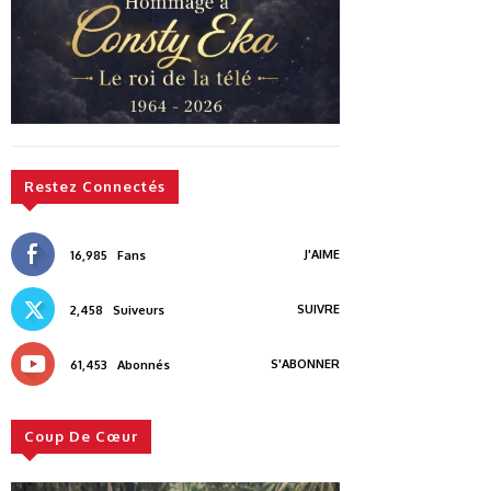
Restez Connectés
J'AIME
16,985
Fans
SUIVRE
2,458
Suiveurs
S'ABONNER
61,453
Abonnés
Coup De Cœur