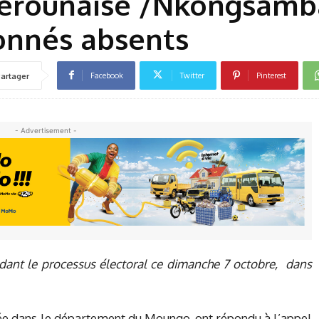
merounaise /Nkongsamba
onnés absents
Facebook
Twitter
Pinterest
artager
- Advertisement -
endant le processus électoral ce dimanche 7 octobre, dans
uée dans le département du Moungo, ont répondu à l’appel