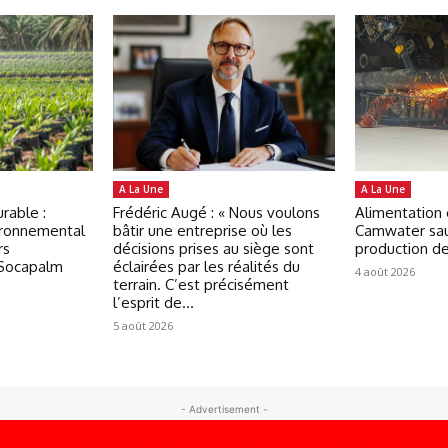
A La Une
A La Une
rable :
Frédéric Augé : « Nous voulons
Alimentation 
ironnemental
bâtir une entreprise où les
Camwater sau
rs
décisions prises au siège sont
production d
 Socapalm
éclairées par les réalités du
4 août 2026
terrain. C’est précisément
l’esprit de...
5 août 2026
- Advertisement -