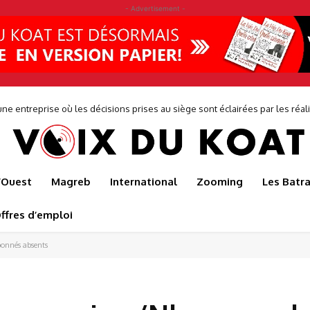
- Advertisement -
ne entreprise où les décisions prises au siège sont éclairées par les réalit
de...
l’Ouest
Magreb
International
Zooming
Les Batr
ffres d’emploi
bonnés absents