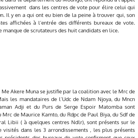
assivement dans les centres de vote pour élire celui qui
 Il y en a qui ont eu bien de la peine à trouver qui, son
tes affichées à l’entrée des différents bureaux de vote.
 manque de scrutateurs des huit candidats en lice.
 Me Akere Muna se justifie par la coalition avec le Mrc de
Mais les mandataires de l’Udc de Ndam Njoya, du Mncn
Haman Adji et du Purs de Serge Espoir Matomba sont
du Mrc de Maurice Kamto, du Rdpc de Paul Biya, du Sdf de
al Libii ( à quelques centres Ndlr), sont présents sur le
visités dans les 3 arrondissements , les plus présents
nts présidents des bureaux de vote confirment que ceux