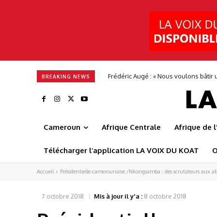
Frédéric Augé : « Nous voulons bâtir u
BREAKING NEWS
Cameroun
Afrique Centrale
Afrique de 
Télécharger l’application LA VOIX DU KOAT
O
Accueil
Présidentielle camerounaise /Nkongsamba : des scrutateurs aux a
7 octobre 2018
Mis à jour il y'a :
8 octobre 2018