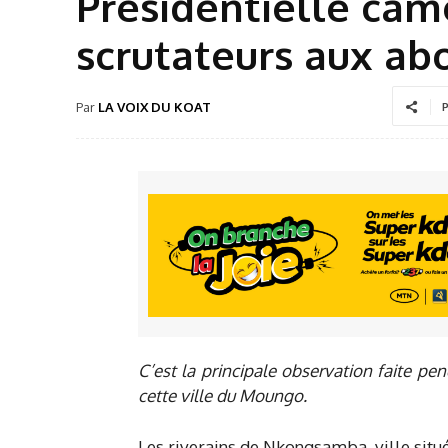
Présidentielle ca
scrutateurs aux ab
Par
LA VOIX DU KOAT
P
C’est la principale observation faite p
cette ville du Moungo.
Les riverains de Nkongsamba, ville sit