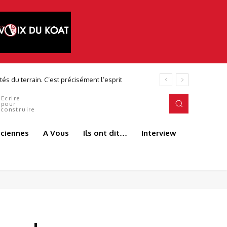
és du terrain. C’est précisément l’esprit
Ecrire
pour
construire
aciennes
A Vous
Ils ont dit…
Interview