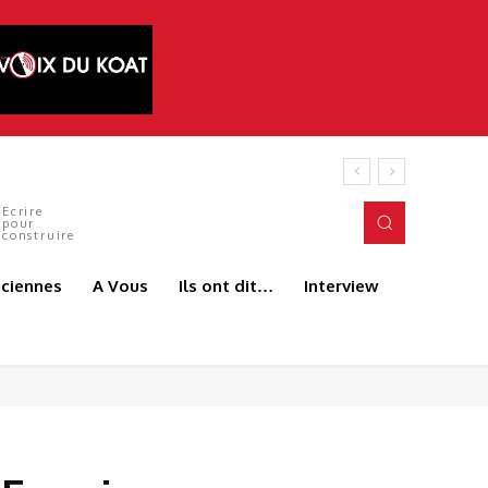
és du terrain. C’est précisément l’esprit
Ecrire
pour
construire
aciennes
A Vous
Ils ont dit…
Interview