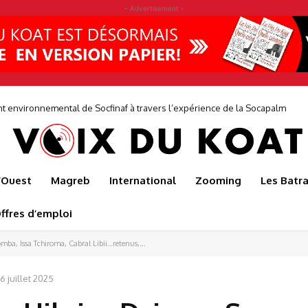
- Advertisement -
ne entreprise où les décisions prises au siège sont éclairées par les réalit
de...
l’Ouest
Magreb
International
Zooming
Les Batr
ffres d’emploi
mba, Issa Tchiroma, Cabral Libii…retenus,...
6 juillet 2025