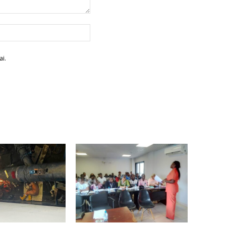
Site
:
i.