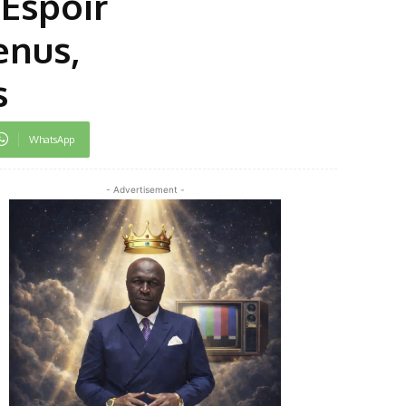
 Espoir
enus,
s
WhatsApp
- Advertisement -