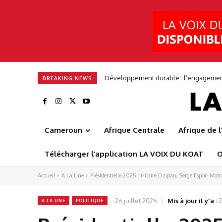
Frédéric Augé : « Nous voulons bâtir u
BREAKING NEWS
Cameroun
Afrique Centrale
Afrique de 
Télécharger l’application LA VOIX DU KOAT
O
Accueil
A La Une
Présidentielle 2025 : Hilaire Dzipan, Serge Espoir Mato
26 juillet 2025
Mis à jour il y'a :
2
A LA UNE
POLITIQUE