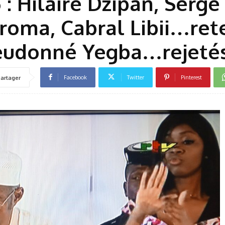
 : Hilaire Dzipan, Serge
roma, Cabral Libii…ret
eudonné Yegba…rejeté
Facebook
Twitter
Pinterest
artager