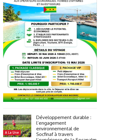
Développement durable :
l’engagement
environnemental de
A La Une
Socfinaf à travers
l’expérience de la Socapalm