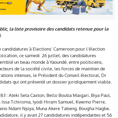
lic, la liste provisoire des candidats retenue pour la
.
de candidatures à Elections’ Cameroon pour l’élection
blication, ce samedi 26 juillet, des candidatures
ssemblé un beau monde à Yaoundé, entre politiciens,
cteurs de la société civile, les forces de maintien de
rations intenses, le Président du Conseil électoral, Dr
idats qui ont présenté un dossier juridiquement viable.
s 83 : Ateki Seta Caxton, Bello Bouba Maigari, Biya Paul,
, Issa Tchiroma, Iyodi Hiram Samuel, Kwemo Pierre,
omaino Ndam Njoya, Muna Akere Tabeng, Bougha Hagbe.
ndidature, il y avait 27 candidatures indépendantes et 56