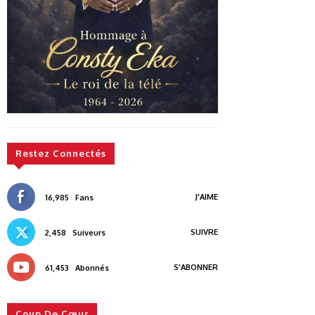
Restez Connectés
J'AIME
16,985
Fans
SUIVRE
2,458
Suiveurs
S'ABONNER
61,453
Abonnés
Coup De Cœur