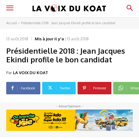
Accueil
Présidentielle 2018 : Jean Jacques Ekindi profile le bon candidat
13 août 2018
Mis à jour il y'a :
13 août 2018
Présidentielle 2018 : Jean Jacques
Ekindi profile le bon candidat
Par
LA VOIX DU KOAT
Facebook
Twitter
Pinterest
What
- Advertisement -