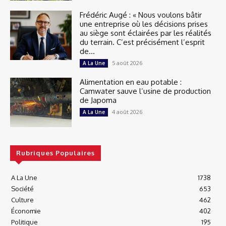
Frédéric Augé : « Nous voulons bâtir
une entreprise où les décisions prises
au siège sont éclairées par les réalités
du terrain. C’est précisément l’esprit
de...
5 août 2026
A La Une
Alimentation en eau potable :
Camwater sauve l’usine de production
de Japoma
4 août 2026
A La Une
Rubriques Populaires
A La Une
1738
Société
653
Culture
462
Économie
402
Politique
195