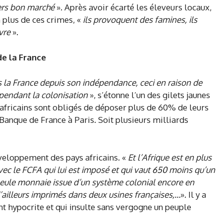
ers bon marché
». Après avoir écarté les éleveurs locaux,
n plus de ces crimes, «
ils provoquent des famines, ils
vre
».
 de la France
rs la France depuis son indépendance, ceci en raison de
 pendant la colonisation
», s’étonne l’un des gilets jaunes
 africains sont obligés de déposer plus de 60% de leurs
Banque de France à Paris. Soit plusieurs milliards
éveloppement des pays africains. «
Et l’Afrique est en plus
c le FCFA qui lui est imposé et qui vaut 650 moins qu’un
seule monnaie issue d’un système colonial encore en
d’ailleurs imprimés dans deux usines françaises,…
». Il y a
t hypocrite et qui insulte sans vergogne un peuple