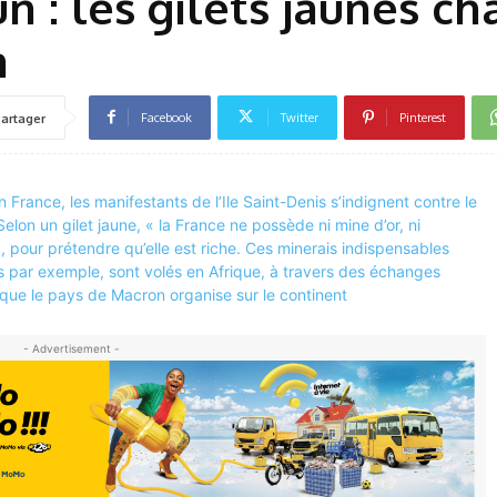
 : les gilets jaunes ch
m
Facebook
Twitter
Pinterest
artager
- Advertisement -