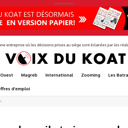
- Advertisement -
r sauve l’usine de production de Japoma
l’Ouest
Magreb
International
Zooming
Les Batr
ffres d’emploi
am