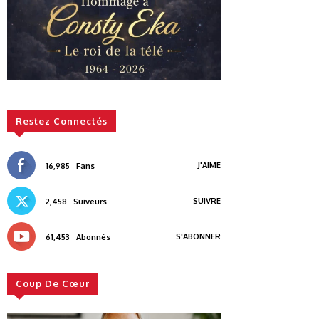
Restez Connectés
J'AIME
16,985
Fans
SUIVRE
2,458
Suiveurs
S'ABONNER
61,453
Abonnés
Coup De Cœur