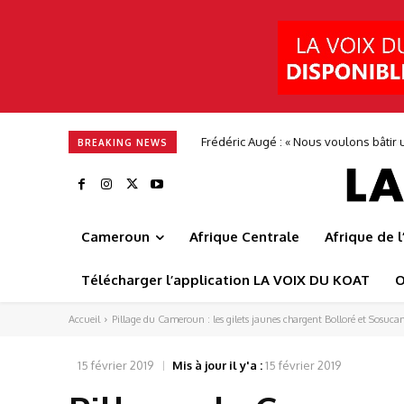
Alimentation en eau potable : Camwate
BREAKING NEWS
Cameroun
Afrique Centrale
Afrique de 
Télécharger l’application LA VOIX DU KOAT
O
Accueil
Pillage du Cameroun : les gilets jaunes chargent Bolloré et Sosuc
15 février 2019
Mis à jour il y'a :
15 février 2019