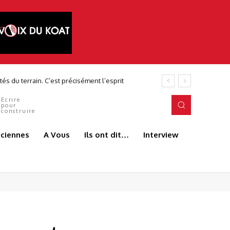
Ecrire
pour
construire
aciennes
A Vous
Ils ont dit…
Interview