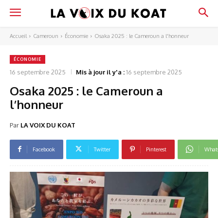
Accueil
Cameroun
Économie
Osaka 2025 : le Cameroun a l'honneur
ÉCONOMIE
16 septembre 2025
Mis à jour il y'a :
16 septembre 2025
Osaka 2025 : le Cameroun a
l’honneur
Par
LA VOIX DU KOAT
Facebook
Twitter
Pinterest
What