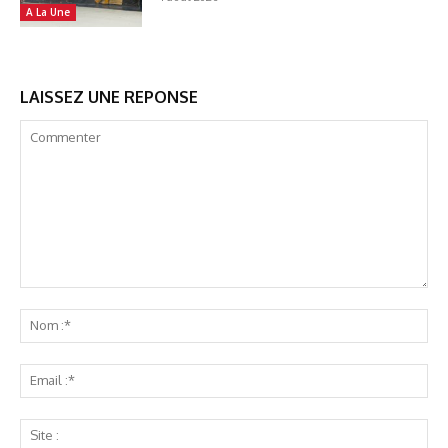
A La Une
LAISSEZ UNE REPONSE
Commenter
No
:*
Ema
:*
Sit