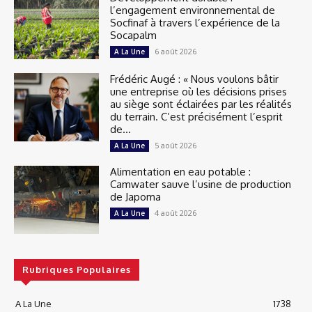
l’engagement environnemental de
Socfinaf à travers l’expérience de la
Socapalm
6 août 2026
A La Une
Frédéric Augé : « Nous voulons bâtir
une entreprise où les décisions prises
au siège sont éclairées par les réalités
du terrain. C’est précisément l’esprit
de...
5 août 2026
A La Une
Alimentation en eau potable :
Camwater sauve l’usine de production
de Japoma
4 août 2026
A La Une
Rubriques Populaires
A La Une
1738