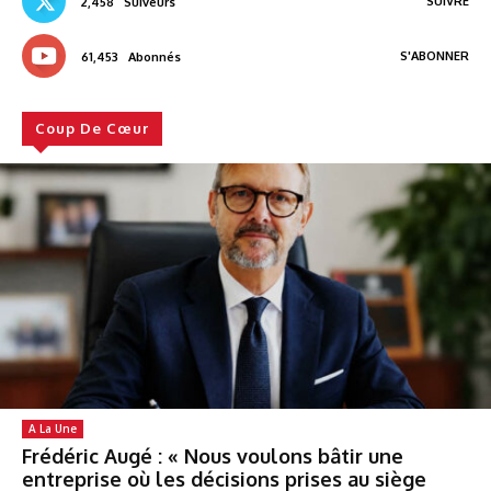
SUIVRE
2,458
Suiveurs
S'ABONNER
61,453
Abonnés
Coup De Cœur
A La Une
Frédéric Augé : « Nous voulons bâtir une
entreprise où les décisions prises au siège