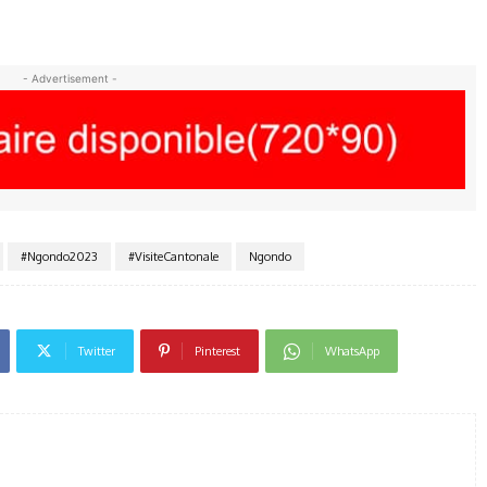
- Advertisement -
#Ngondo2023
#VisiteCantonale
Ngondo
Twitter
Pinterest
WhatsApp