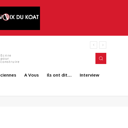
 ANDJEUN
Ecrire
pour
construire
aciennes
A Vous
Ils ont dit…
Interview