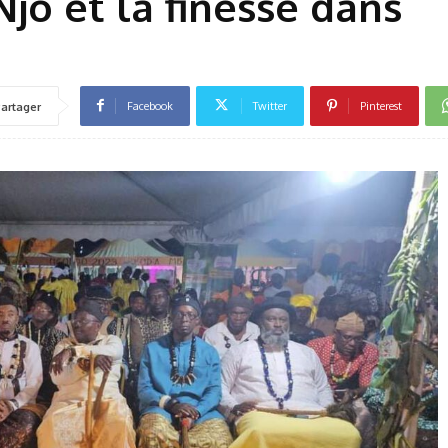
jo et la finesse dans
Facebook
Twitter
Pinterest
artager