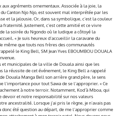
x aux agréments ornementaux. Associée à la joie, la
ne du Canton Njo Njo, est souvent mal interprétée par les
 et la jalousie. Or, dans sa symbolique, c’est la couleur
a fraternité. Justement, c’est cette amitié et ce vivre
de la soirée du Ngondo où le ludique a côtoyé la
ccueil. « Je suis heureux d’accueillir la caravane du
de même que touts nos frères des communautés
» a rappelé le King Bell, SM Jean Yves EBOUMBOU DOUALA
envenue.
 et municipales de la ville de Douala ainsi que les
s la réussite de cet événement, le King Bell a rappelé
 de Douala Manga Bell son arrière grand père, le sens
 l’importance pour tout Sawa de se l’approprier. « Ce
ttachement à notre terroir. Notamment, Kod’à Mboa, qui
devoir et notre responsabilité sur nos valeurs
re ancestralité. Lorsque j’ai pris le règne, je n’avais pas
l a donc été question au départ, de me l’approprier comme
n attachement à mon terroir natal. Nous devons nous