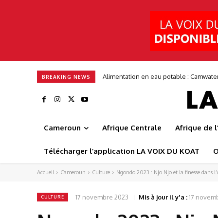
Alimentation en eau potable : Camwater s
Entrepreneuriat : ITGStore mise sur 3
BREAKING NEWS
Cameroun
Afrique Centrale
Afrique de 
Télécharger l’application LA VOIX DU KOAT
O
Accueil
Cameroun
Culture
Ngondo 2023 : Njo Njo et la finesse dans l
17 novembre 2023
Mis à jour il y'a :
17 novem
CULTURE