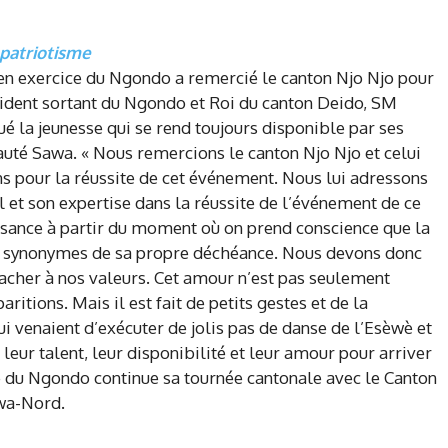
patriotisme
nt en exercice du Ngondo a remercié le canton Njo Njo pour
ésident sortant du Ngondo et Roi du canton Deido, SM
la jeunesse qui se rend toujours disponible par ses
auté Sawa. « Nous remercions le canton Njo Njo et celui
ions pour la réussite de cet événement. Nous lui adressons
 et son expertise dans la réussite de l’événement de ce
issance à partir du moment où on prend conscience que la
ont synonymes de sa propre déchéance. Nous devons donc
tacher à nos valeurs. Cet amour n’est pas seulement
itions. Mais il est fait de petits gestes et de la
ui venaient d’exécuter de jolis pas de danse de l’Esèwè et
 leur talent, leur disponibilité et leur amour pour arriver
ane du Ngondo continue sa tournée cantonale avec le Canton
wa-Nord.