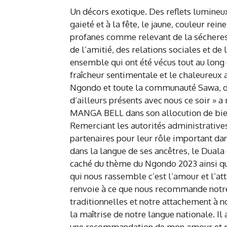
Un décors exotique. Des reflets lumineu
gaieté et à la fête, le jaune, couleur rei
profanes comme relevant de la sécheresse
de l’amitié, des relations sociales et de l
ensemble qui ont été vécus tout au long 
fraîcheur sentimentale et le chaleureux a
Ngondo et toute la communauté Sawa, 
d’ailleurs présents avec nous ce soir 
MANGA BELL dans son allocution de bi
Remerciant les autorités administratives
partenaires pour leur rôle important dan
dans la langue de ses ancêtres, le Duala
caché du thème du Ngondo 2023 ainsi que
qui nous rassemble c’est l’amour et l’a
renvoie à ce que nous recommande notre 
traditionnelles et notre attachement à not
la maîtrise de notre langue nationale. I
une recommandation de mon amour et mo