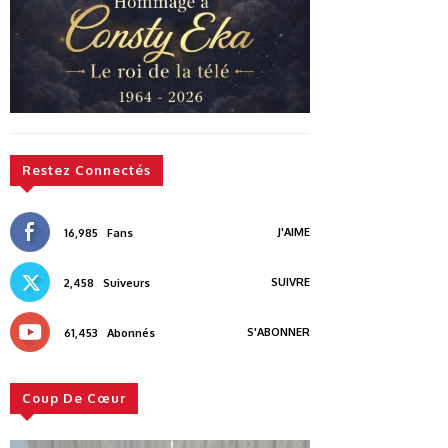
Restez Connectés
J'AIME
16,985
Fans
SUIVRE
2,458
Suiveurs
S'ABONNER
61,453
Abonnés
Coup De Cœur