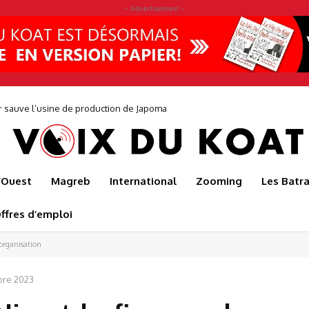
- Advertisement -
auve l’usine de production de Japoma
0 jeunes pour faire éclore une nouvelle génération d’entrepreneurs avec
l’Ouest
Magreb
International
Zooming
Les Batr
ffres d’emploi
’organisation
bre 2023