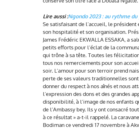
conserve son titre face à Douala Ngalle.
Lire aussi :
Ngondo 2023 : au rythme du 
Se satisfaisant de l’accueil, le préside
son hospitalité et son organisation. Pr
James Frédéric EKWALLA ESSAKA, a salué 
petits efforts pour l’éclat de la commun
qui trône à sa tête. Toutes les félicitat
tous nos remerciements pour son accueil
soir. L’amour pour son terroir prend na
perte de ses valeurs traditionnelles s
donner du respect à nos aînés et nous at
l’expression des dons et des grandes appar
disponibilité, à l’image de nos enfants q
de l’Ambassy bey. Ils y ont consacré tout
à ce résultat » a-t-il rappelé. La carav
Bodiman ce vendredi 17 novembre à Ak