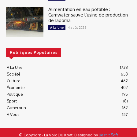
Alimentation en eau potable :
Camwater sauve l’usine de production
de Japoma
4 août 2026
A La Une
Rubriques Populaires
A La Une
1738
Société
653
Culture
462
Économie
402
Politique
195
Sport
181
Cameroun
162
A Vous
157
© Copyright - La Voix Du Koat, Designed by
Best It Soft