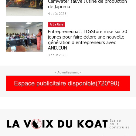
Camwater sauve l’usine de production
de Japoma
4 août 2026
A La Une
Entrepreneuriat : ITGStore mise sur 30
jeunes pour faire éclore une nouvelle
génération d’entrepreneurs avec
ANDJEUN
3 août 2026
- Advertisement -
Ecrire
pour
construire