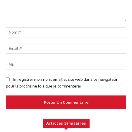
Commenter
No
:*
Ema
:*
Sit
:
Enregistrer mon nom, email et site web dans ce navigateur
pour la prochaine fois que je commenterai.
Articles Similaires