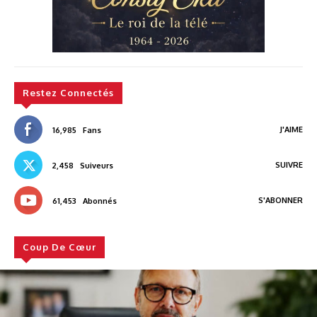
Restez Connectés
J'AIME
16,985
Fans
SUIVRE
2,458
Suiveurs
S'ABONNER
61,453
Abonnés
Coup De Cœur