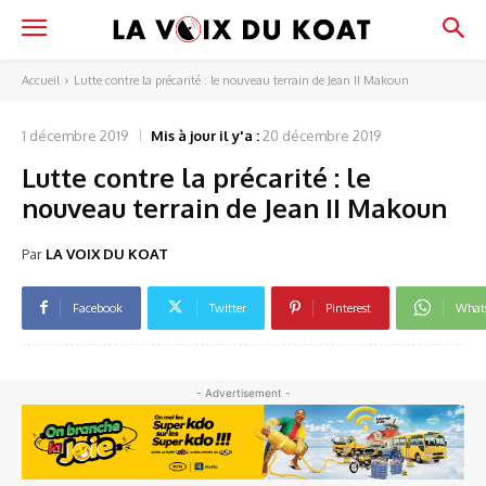
Accueil
Lutte contre la précarité : le nouveau terrain de Jean II Makoun
1 décembre 2019
Mis à jour il y'a :
20 décembre 2019
Lutte contre la précarité : le
nouveau terrain de Jean II Makoun
Par
LA VOIX DU KOAT
Facebook
Twitter
Pinterest
What
- Advertisement -