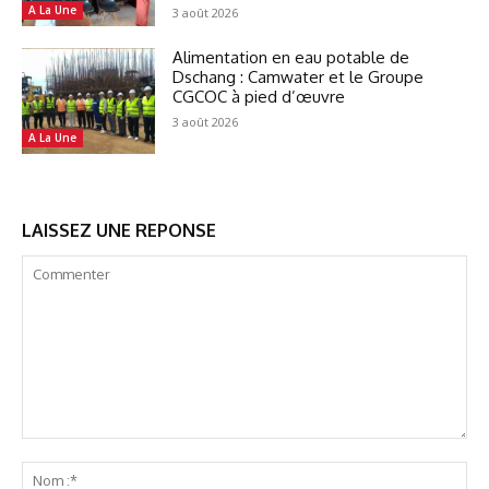
A La Une
3 août 2026
Alimentation en eau potable de
Dschang : Camwater et le Groupe
CGCOC à pied d’œuvre
3 août 2026
A La Une
LAISSEZ UNE REPONSE
Commenter
No