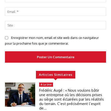
:*
Ema
:*
Sit
:
Enregistrer mon nom, email et site web dans ce navigateur
pour la prochaine fois que je commenterai.
Articles Similaires
A La Une
Frédéric Augé : « Nous voulons bâtir
une entreprise où les décisions prises
au siège sont éclairées par les réalités
du terrain. C’est précisément l’esprit
de...