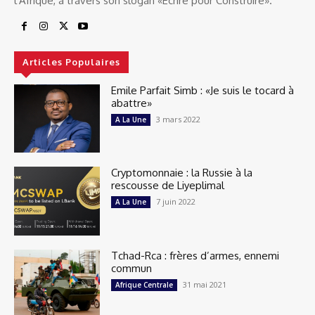
l'Afrique, à travers son slogan «Ecrire pour Construire».
Articles Populaires
Emile Parfait Simb : «Je suis le tocard à
abattre»
3 mars 2022
A La Une
Cryptomonnaie : la Russie à la
rescousse de Liyeplimal
7 juin 2022
A La Une
Tchad-Rca : frères d’armes, ennemi
commun
31 mai 2021
Afrique Centrale