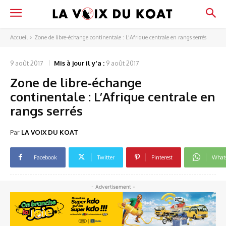
Accueil
Zone de libre-échange continentale : L’Afrique centrale en rangs serrés
9 août 2017
Mis à jour il y'a :
9 août 2017
Zone de libre-échange
continentale : L’Afrique centrale en
rangs serrés
Par
LA VOIX DU KOAT
Facebook
Twitter
Pinterest
What
- Advertisement -