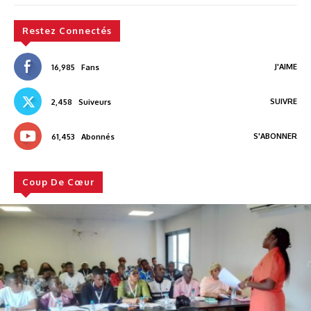
Restez Connectés
J'AIME
16,985
Fans
SUIVRE
2,458
Suiveurs
S'ABONNER
61,453
Abonnés
Coup De Cœur