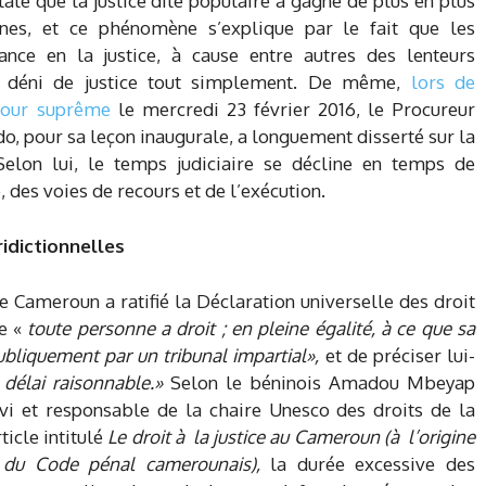
ate que la justice dite populaire a gagné de plus en plus
nes, et ce phénomène s’explique par le fait que les
iance en la justice, à cause entre autres des lenteurs
 le déni de justice tout simplement. De même,
lors de
 Cour suprême
le mercredi 23 février 2016, le Procureur
o, pour sa leçon inaugurale, a longuement disserté sur la
elon lui, le temps judiciaire se décline en temps de
e, des voies de recours et de l’exécution.
idictionnelles
e Cameroun a ratifié la Déclaration universelle des droit
ue «
toute personne a droit ; en pleine égalité, à ce que sa
bliquement par un tribunal impartial»,
et de préciser lui-
 délai raisonnable.»
Selon le béninois Amadou Mbeyap
vi et responsable de la chaire Unesco des droits de la
ticle intitulé
Le droit à la justice au Cameroun (à l’origine
n du Code pénal camerounais),
la durée excessive des