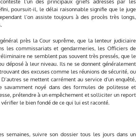
 conteste l’un des principaux griefs adressés par les
fini, poursuit-il, le délai raisonnable signifie que le juge
Cependant l’on assiste toujours à des procès très longs,
.
énéral près la Cour suprême, que la lenteur judiciaire
s les commissariats et gendarmeries, les Officiers de
préliminaire ne semblent pas souvent très pressés, que le
 ou déposé à leur niveau. Ils ne se donnent généralement
trouvant des excuses comme les réunions de sécurité, ou
s. D’autres se mettent carrément au service d’un enquêté,
re savamment noyé dans des formules de politesse et
gesse, prétendre à un empêchement et solliciter un report
érifier le bien fondé de ce qui lui est raconté.
es semaines, suivre son dossier tous les jours dans un