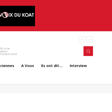
Ecrire
pour
construire
aciennes
A Vous
Ils ont dit…
Interview