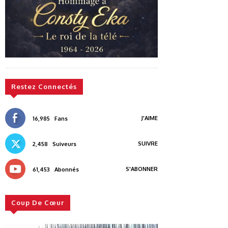
Restez Connectés
J'AIME
16,985
Fans
SUIVRE
2,458
Suiveurs
S'ABONNER
61,453
Abonnés
Coup De Cœur