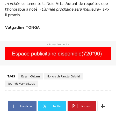
marché
», se lamente la Ndie Atta. Autant de requêtes que
l’honorable a noté. «
L’année prochaine sera meilleure»,
a-t-
il promis
.
Valgadine TONGA
- Advertisement -
TAGS
Bayam-Sellam
Honorable Fandja Gabriel
Journée Mamie Lucia
Facebook
Twitter
Pinterest