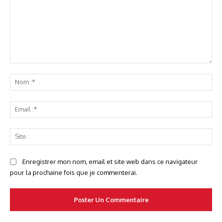
Commenter
No
:*
Ema
:*
Sit
:
Enregistrer mon nom, email et site web dans ce navigateur
pour la prochaine fois que je commenterai.