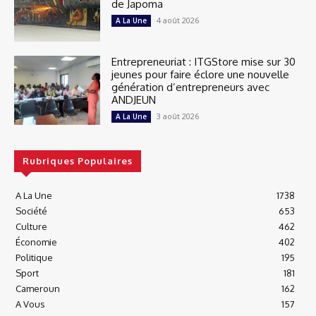
de Japoma
4 août 2026
A La Une
Entrepreneuriat : ITGStore mise sur 30
jeunes pour faire éclore une nouvelle
génération d’entrepreneurs avec
ANDJEUN
3 août 2026
A La Une
Rubriques Populaires
A La Une
1738
Société
653
Culture
462
Économie
402
Politique
195
Sport
181
Cameroun
162
A Vous
157