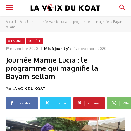
Accueil
A La Une
Journée Mamie Lucia : le programme qui magnifie la Bayam-
sellam
A LA UNE
SOCIÉTÉ
19 novembre 2020
Mis à jour il y'a :
19 novembre 2020
Journée Mamie Lucia : le
programme qui magnifie la
Bayam-sellam
Par
LA VOIX DU KOAT
Facebook
Twitter
Pinterest
What