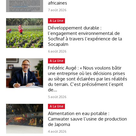
africaines
7 août 2026
A La Une
Développement durable :
l’engagement environnemental de
Socfinaf à travers l’expérience de la
Socapalm
6 août 2026
A La Une
Frédéric Augé : « Nous voulons bâtir
une entreprise où les décisions prises
au siège sont éclairées par les réalités
du terrain. C’est précisément l’esprit
de...
5 août 2026
A La Une
Alimentation en eau potable :
Camwater sauve l’usine de production
de Japoma
4 août 2026