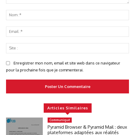
Commenter
No
:*
Ema
:*
Sit
:
Enregistrer mon nom, email et site web dans ce navigateur
pour la prochaine fois que je commenterai.
Articles Similaires
Communiqué
Pyramid Browser & Pyramid Mail : deux
plateformes adaptées aux réalités