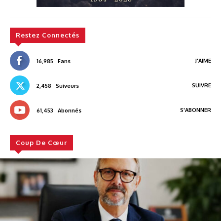
Restez Connectés
J'AIME
16,985
Fans
SUIVRE
2,458
Suiveurs
S'ABONNER
61,453
Abonnés
Coup De Cœur