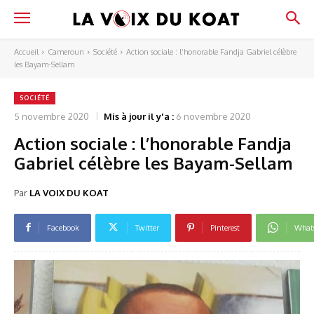
Accueil
Cameroun
Société
Action sociale : l’honorable Fandja Gabriel célèbre
les Bayam-Sellam
SOCIÉTÉ
5 novembre 2020
Mis à jour il y'a :
6 novembre 2020
Action sociale : l’honorable Fandja
Gabriel célèbre les Bayam-Sellam
Par
LA VOIX DU KOAT
Facebook
Twitter
Pinterest
What