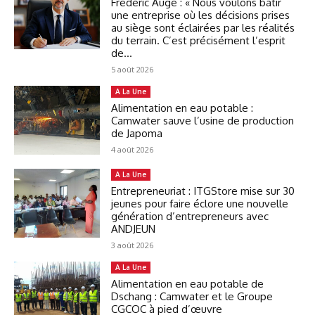
Frédéric Augé : « Nous voulons bâtir
une entreprise où les décisions prises
au siège sont éclairées par les réalités
du terrain. C’est précisément l’esprit
de...
5 août 2026
A La Une
Alimentation en eau potable :
Camwater sauve l’usine de production
de Japoma
4 août 2026
A La Une
Entrepreneuriat : ITGStore mise sur 30
jeunes pour faire éclore une nouvelle
génération d’entrepreneurs avec
ANDJEUN
3 août 2026
A La Une
Alimentation en eau potable de
Dschang : Camwater et le Groupe
CGCOC à pied d’œuvre