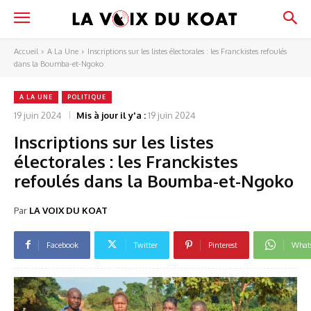
Accueil
A La Une
Inscriptions sur les listes électorales : les Franckistes refoulés
dans la Boumba-et-Ngoko
A LA UNE
POLITIQUE
19 juin 2024
Mis à jour il y'a :
19 juin 2024
Inscriptions sur les listes
électorales : les Franckistes
refoulés dans la Boumba-et-Ngoko
Par
LA VOIX DU KOAT
Facebook
Twitter
Pinterest
What