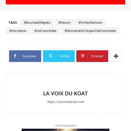
TAGS
#BoumbaEtNgoko
#Elecam
#FichierElectoral
#Inscription
#LesFranckistes
#MouvementCitoyenDesFranckistes
Facebook
Twitter
Pinterest
LA VOIX DU KOAT
https://lavoixdukoat.com
- Advertisement -