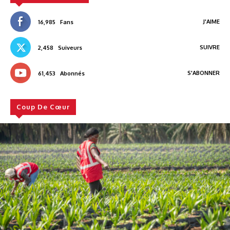
J'AIME
16,985
Fans
SUIVRE
2,458
Suiveurs
S'ABONNER
61,453
Abonnés
Coup De Cœur