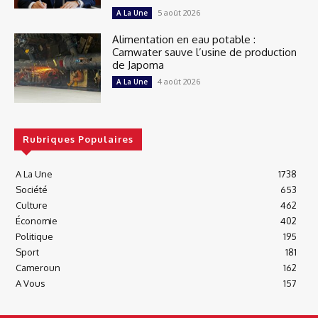
5 août 2026
A La Une
Alimentation en eau potable :
Camwater sauve l’usine de production
de Japoma
4 août 2026
A La Une
Rubriques Populaires
A La Une
1738
Société
653
Culture
462
Économie
402
Politique
195
Sport
181
Cameroun
162
A Vous
157