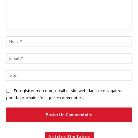
Commenter
No
:*
Ema
:*
Sit
:
Enregistrer mon nom, email et site web dans ce navigateur
pour la prochaine fois que je commenterai.
Articles Similaires