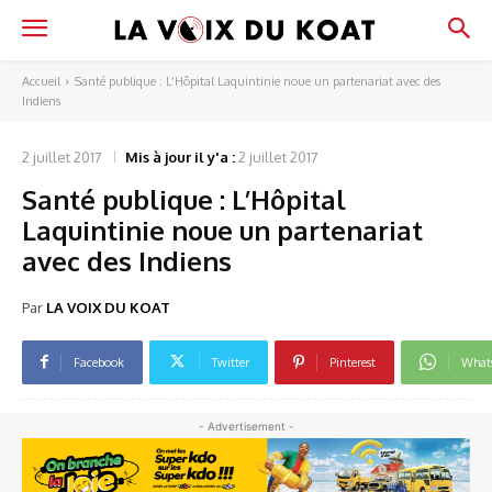
Accueil
Santé publique : L’Hôpital Laquintinie noue un partenariat avec des
Indiens
2 juillet 2017
Mis à jour il y'a :
2 juillet 2017
Santé publique : L’Hôpital
Laquintinie noue un partenariat
avec des Indiens
Par
LA VOIX DU KOAT
Facebook
Twitter
Pinterest
What
- Advertisement -