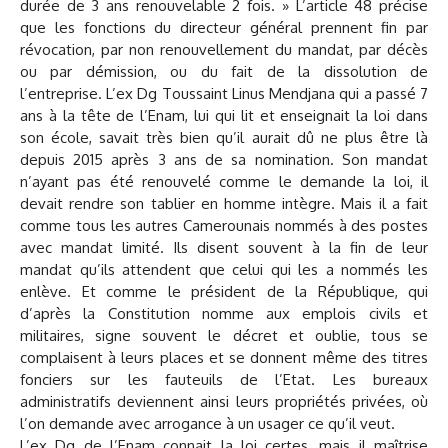
durée de 3 ans renouvelable 2 fois. » L’article 48 précise
que les fonctions du directeur général prennent fin par
révocation, par non renouvellement du mandat, par décès
ou par démission, ou du fait de la dissolution de
l’entreprise. L’ex Dg Toussaint Linus Mendjana qui a passé 7
ans à la tête de l’Enam, lui qui lit et enseignait la loi dans
son école, savait très bien qu’il aurait dû ne plus être là
depuis 2015 après 3 ans de sa nomination. Son mandat
n’ayant pas été renouvelé comme le demande la loi, il
devait rendre son tablier en homme intègre. Mais il a fait
comme tous les autres Camerounais nommés à des postes
avec mandat limité. Ils disent souvent à la fin de leur
mandat qu’ils attendent que celui qui les a nommés les
enlève. Et comme le président de la République, qui
d’après la Constitution nomme aux emplois civils et
militaires, signe souvent le décret et oublie, tous se
complaisent à leurs places et se donnent même des titres
fonciers sur les fauteuils de l’Etat. Les bureaux
administratifs deviennent ainsi leurs propriétés privées, où
l’on demande avec arrogance à un usager ce qu’il veut.
L’ex Dg de l’Enam connait la loi certes, mais il maîtrise