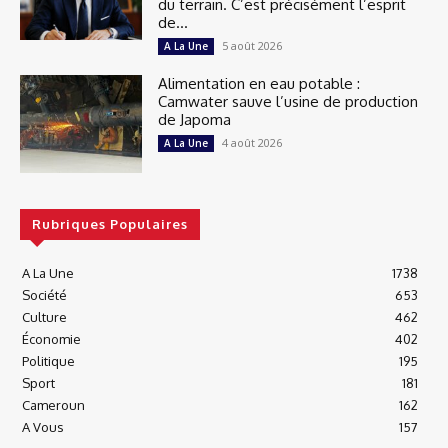
du terrain. C’est précisément l’esprit
de...
5 août 2026
A La Une
Alimentation en eau potable :
Camwater sauve l’usine de production
de Japoma
4 août 2026
A La Une
Rubriques Populaires
A La Une
1738
Société
653
Culture
462
Économie
402
Politique
195
Sport
181
Cameroun
162
A Vous
157