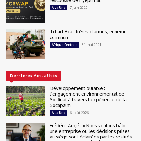
rescousse de Liyeplimal
7 juin 2022
A La Une
Tchad-Rca : frères d’armes, ennemi
commun
31 mai 2021
Afrique Centrale
Dernières Actualités
Développement durable :
l’engagement environnemental de
Socfinaf à travers l’expérience de la
Socapalm
6 août 2026
A La Une
Frédéric Augé : « Nous voulons bâtir
une entreprise où les décisions prises
au siège sont éclairées par les réalités