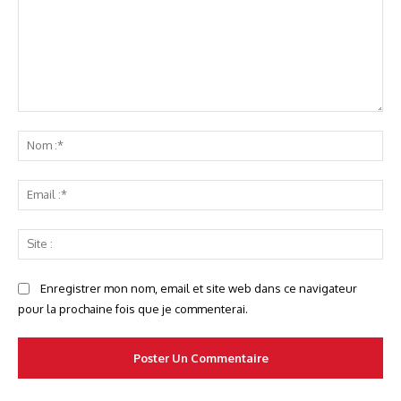
Commenter
No
:*
Ema
:*
Sit
:
Enregistrer mon nom, email et site web dans ce navigateur
pour la prochaine fois que je commenterai.