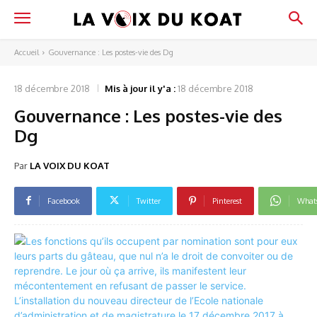
Accueil
Gouvernance : Les postes-vie des Dg
18 décembre 2018
Mis à jour il y'a :
18 décembre 2018
Gouvernance : Les postes-vie des
Dg
Par
LA VOIX DU KOAT
Facebook
Twitter
Pinterest
What