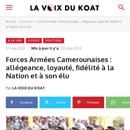
Accueil
A La Une
Forces Armées Camerounaises : allégeance, loyauté, fidélité à
la Nation et à son...
A LA UNE
A VOUS
POLITIQUE
17 mai 2022
Mis à jour il y'a :
20 mai 2022
Forces Armées Camerounaises :
allégeance, loyauté, fidélité à la
Nation et à son élu
Par
LA VOIX DU KOAT
Facebook
Twitter
Pinterest
What