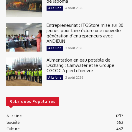
de Japoma
4 août 2026
A La Une
Entrepreneuriat : ITGStore mise sur 30
jeunes pour faire éclore une nouvelle
génération d’entrepreneurs avec
ANDJEUN
3 août 2026
A La Une
Alimentation en eau potable de
Dschang : Camwater et le Groupe
CGCOC à pied d’œuvre
3 août 2026
A La Une
Rubriques Populaires
A La Une
1737
Société
653
Culture
462