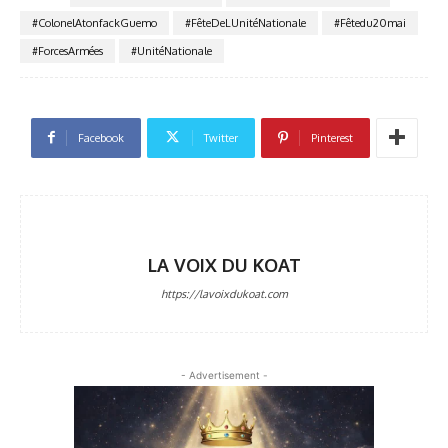
#ColonelAtonfackGuemo
#FêteDeLUnitéNationale
#Fêtedu20mai
#ForcesArmées
#UnitéNationale
Facebook
Twitter
Pinterest
LA VOIX DU KOAT
https://lavoixdukoat.com
- Advertisement -