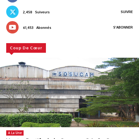
SUIVRE
2,458
Suiveurs
S'ABONNER
61,453
Abonnés
Coup De Cœur
A La Une