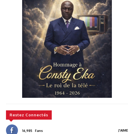
Restez Connectés
J'AIME
16,985
Fans