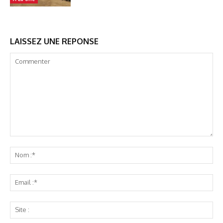
LAISSEZ UNE REPONSE
Commenter
No
:*
Ema
:*
Sit
: