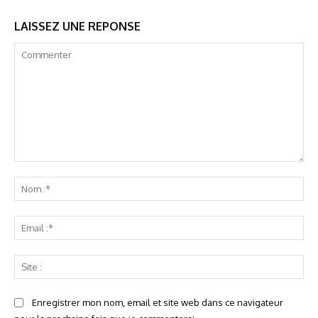
LAISSEZ UNE REPONSE
Commenter
No
:*
Ema
:*
Sit
:
Enregistrer mon nom, email et site web dans ce navigateur