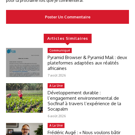
pour la prochaine fois que je commenterai.
Articles Similaires
Communiqué
Pyramid Browser & Pyramid Mail : deux
plateformes adaptées aux réalités
africaines
7 août 2026
A La Une
Développement durable :
l’engagement environnemental de
Socfinaf à travers l’expérience de la
Socapalm
6 août 2026
A La Une
Frédéric Augé : « Nous voulons bâtir