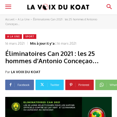
Accueil
A La Une
Éliminatoires Can 2021 : les 25 hommes d’Antonio
Conceçao…
A LA UNE
SPORT
16 mars 2021
Mis à jour il y'a :
16 mars 2021
Éliminatoires Can 2021 : les 25
hommes d’Antonio Conceçao…
Par
LA VOIX DU KOAT
Facebook
Twitter
Pinterest
What