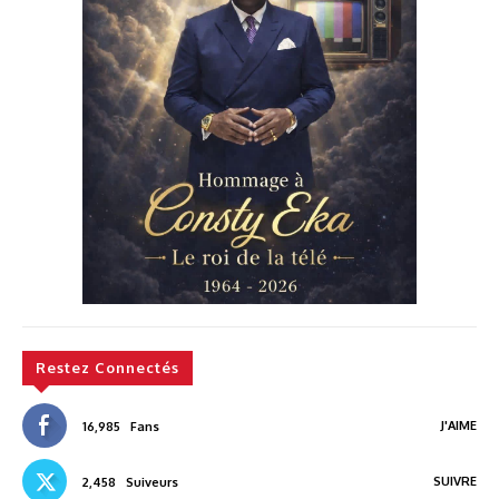
Restez Connectés
J'AIME
16,985
Fans
SUIVRE
2,458
Suiveurs