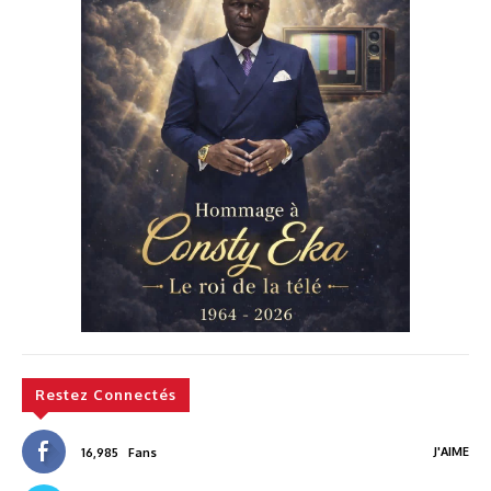
Restez Connectés
J'AIME
16,985
Fans