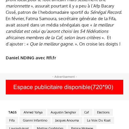
marionnette
», assurait pourtant il y a peu à l’Afp Bacary
Cissé, patron de l’hebdomadaire sportif du
Sénégal Record
.
En février, Fatma Samoura, secrétaire générale de la Fifa,
avait assuré dans un média sénégalais que «
le meilleur
candidat est celui qu’auront choisi les 54 fédérations
africaines membres de la Caf, selon leurs critères
». Et
d’ajouter : «
Que le meilleur gagne
. ». On croise les doigts !
Daniel NDING avec Rfi.fr
- Advertisement -
TAGS
Ahmed Yahya
Augustin Senghor
Caf
Elections
Fifa
Gianni Infantino
Jacques Anouma
La Voix Du Koat
Lavoixdukoat
Mattias Grafström
Patrice Motsepe