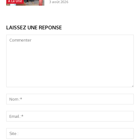
A La Une
3 août 2026
LAISSEZ UNE REPONSE
Commenter
No
:*
Ema
:*
Sit
: