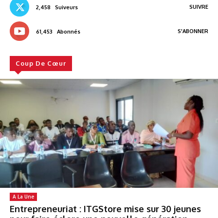
SUIVRE
2,458
Suiveurs
S'ABONNER
61,453
Abonnés
Coup De Cœur
A La Une
Entrepreneuriat : ITGStore mise sur 30 jeunes