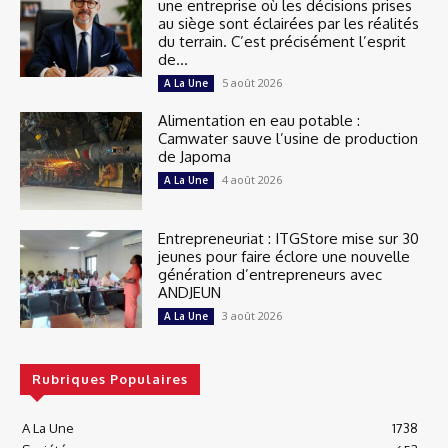
une entreprise où les décisions prises
au siège sont éclairées par les réalités
du terrain. C’est précisément l’esprit
de...
5 août 2026
A La Une
Alimentation en eau potable :
Camwater sauve l’usine de production
de Japoma
4 août 2026
A La Une
Entrepreneuriat : ITGStore mise sur 30
jeunes pour faire éclore une nouvelle
génération d’entrepreneurs avec
ANDJEUN
3 août 2026
A La Une
Rubriques Populaires
A La Une
1738