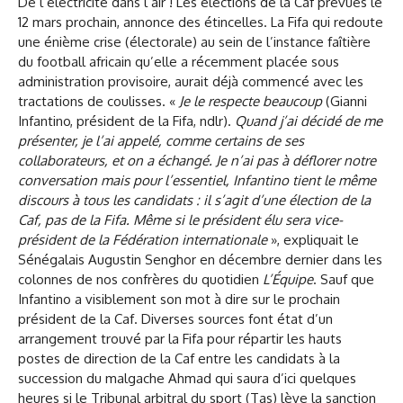
De l’électricité dans l’air ! Les élections de la Caf prévues le
12 mars prochain, annonce des étincelles. La Fifa qui redoute
une énième crise (électorale) au sein de l’instance faîtière
du football africain qu’elle a récemment placée sous
administration provisoire, aurait déjà commencé avec les
tractations de coulisses. «
Je le respecte beaucoup
(Gianni
Infantino, président de la Fifa, ndlr).
Quand j’ai décidé de me
présenter, je l’ai appelé, comme certains de ses
collaborateurs, et on a échangé. Je n’ai pas à déflorer notre
conversation mais pour l’essentiel, Infantino tient le même
discours à tous les candidats : il s’agit d’une élection de la
Caf, pas de la Fifa. Même si le président élu sera vice-
président de la Fédération internationale
», expliquait le
Sénégalais Augustin Senghor en décembre dernier dans les
colonnes de nos confrères du quotidien
L’Équipe
. Sauf que
Infantino a visiblement son mot à dire sur le prochain
président de la Caf. Diverses sources font état d’un
arrangement trouvé par la Fifa pour répartir les hauts
postes de direction de la Caf entre les candidats à la
succession du malgache Ahmad qui saura d’ici quelques
heures si le Tribunal arbitral du sport (Tas) lève la sanction