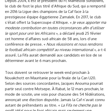
Depuis 2004, il est le président du Fc Mamelodi Sundowns,
le club de foot le plus titré d’Afrique du Sud, qui a remporté
en 2016 la Ligue des champions de la Caf face à la
prestigieuse équipe égyptienne Zamalek. En 2017, le club
s’était offert la Supercoupe d’Afrique. «
Je veux apporter ma
modeste contribution en toutes circonstances afin d’utiliser
le sport pour unir les Africains
», a déclaré jeudi 25 février
cet homme d’affaires sud-africain de 58 ans, lors d’une
conférence de presse. «
Nous réussirons et nous rendrons
le football africain compétitif au niveau international
», a-t-il
assuré. La Fifa aurait demandé aux candidats en lice de se
déterminer avant le 6 mars prochain.
Tous doivent se retrouver le week-end prochain à
Nouakchott en Mauritanie pour la finale de la Can U20.
Selon des sources concordantes, Jacques Anouma pourrait
partir seul contre Motsepe. À Rabat, le 12 mars prochain, le
mode de scrutin, une voix pour chacune des 54 fédérations,
annonçait une élection disputée. Jamais la Caf n’avait connu
autant de prétendants au titre. «
La Fifa ne cherche pas le
profil idéal pour le foot africain mais seulement une