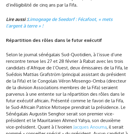
d’inéligibilité de cinq ans par la Fifa
.
Lire aussi :
Limogeage de Seedorf : Fécafoot, « mets
l’argent à terre » !
Répartition des rôles dans le futur exécutif
Selon le journal sénégalais Sud-Quotidien
,
à l’issue d’une
rencontre tenue les 27 et 28 février à Rabat avec les trois
candidats d’Afrique de l’Ouest, deux émissaires de la Fifa, le
Suédois Mattias Grafström (principal assistant du président
de la Fifa) et le Congolais Véron Mosengo-Omba (directeur
de la division Associations membres de la Fifa) seraient
parvenus à une entente sur la répartition des rôles dans le
futur exécutif africain. Présenté comme le favori de la Fifa,
le Sud-Africain Patrice Motsepe prendrait la présidence. Le
Sénégalais Augustin Senghor serait son premier vice-
président et le Mauritanien Ahmed Yahya, son deuxième
vice-président. Quant à l’Ivoirien
Jacques Anouma
, il serait
nommé « conseiller spécial » du président. Aucun candidat à