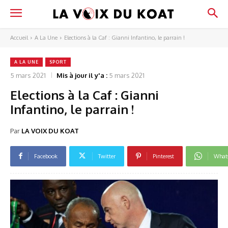
Accueil
A La Une
Elections à la Caf : Gianni Infantino, le parrain !
A LA UNE
SPORT
5 mars 2021
Mis à jour il y'a :
5 mars 2021
Elections à la Caf : Gianni
Infantino, le parrain !
Par
LA VOIX DU KOAT
Facebook
Twitter
Pinterest
What