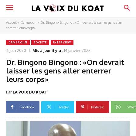
Accueil
Cameroun
Dr. Bingono Bingono : «On devrait laisser les gens aller
enterrer leurs corps»
CAMEROUN
SOCIÉTÉ
INTERVIEW
5 juin 2020
Mis à jour il y'a :
14 janvier 2022
Dr. Bingono Bingono : «On devrait
laisser les gens aller enterrer
leurs corps»
Par
LA VOIX DU KOAT
Facebook
Twitter
Pinterest
What