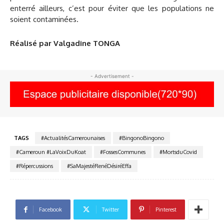
enterré ailleurs, c’est pour éviter que les populations ne
soient contaminées.
Réalisé par Valgadine TONGA
- Advertisement -
TAGS
#ActualitésCamerounaises
#BingonoBingono
#Cameroun #LaVoixDuKoat
#FossesCommunes
#MortsduCovid
#Répercussions
#SaMajestéRenéDésiréEffa
Facebook
Twitter
Pinterest