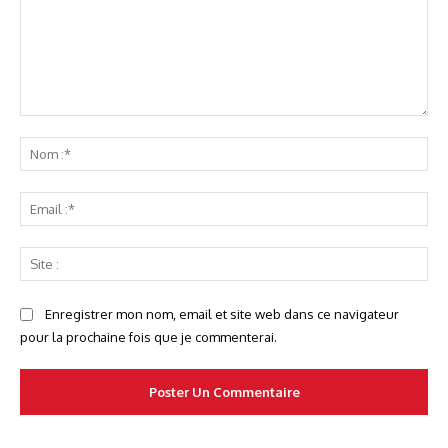
Commenter
No
:*
Ema
:*
Sit
:
Enregistrer mon nom, email et site web dans ce navigateur
pour la prochaine fois que je commenterai.