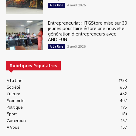
4 août 2026
A La Une
Entrepreneuriat : ITGStore mise sur 30
jeunes pour faire éclore une nouvelle
génération d’entrepreneurs avec
ANDJEUN
3 août 2026
A La Une
Rubriques Populaires
A La Une
1738
Société
653
Culture
462
Économie
402
Politique
195
Sport
181
Cameroun
162
A Vous
157