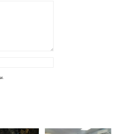
Site
:
i.