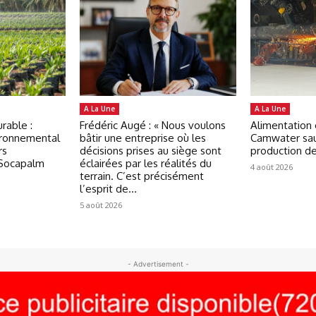
A La Une
A La Une
rable :
Frédéric Augé : « Nous voulons
Alimentation 
ironnemental
bâtir une entreprise où les
Camwater sau
rs
décisions prises au siège sont
production d
 Socapalm
éclairées par les réalités du
4 août 2026
terrain. C’est précisément
l’esprit de...
5 août 2026
- Advertisement -