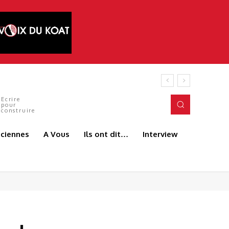
tés du terrain. C’est précisément l’esprit
Ecrire
pour
construire
aciennes
A Vous
Ils ont dit…
Interview