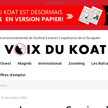
- Advertisement -
vironnemental de Socfinaf à travers l’expérience de la Socapalm
une entreprise où les décisions prises au siège sont éclairées par les réali
de...
l’Ouest
Magreb
International
Zooming
Les Batr
ffres d’emploi
it le...
:
31 décembre 2025