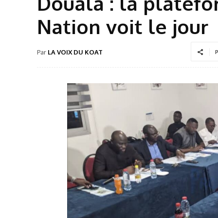
Douala : la platefo
Nation voit le jour
Par
LA VOIX DU KOAT
P