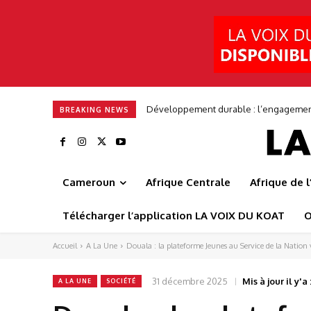
Développement durable : l’engagement en
Frédéric Augé : « Nous voulons bâtir 
BREAKING NEWS
Cameroun
Afrique Centrale
Afrique de 
Télécharger l’application LA VOIX DU KOAT
O
Accueil
A La Une
Douala : la plateforme Jeunes au Service de la Nation vo
31 décembre 2025
Mis à jour il y'a 
A LA UNE
SOCIÉTÉ