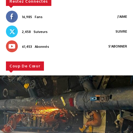
Restez Connectés
J'AIME
16,985
Fans
SUIVRE
2,458
Suiveurs
S'ABONNER
61,453
Abonnés
Coup De Cœur