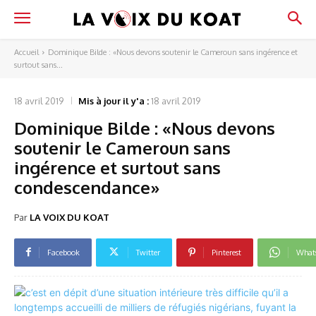
Accueil
Dominique Bilde : «Nous devons soutenir le Cameroun sans ingérence et
surtout sans...
18 avril 2019
Mis à jour il y'a :
18 avril 2019
Dominique Bilde : «Nous devons
soutenir le Cameroun sans
ingérence et surtout sans
condescendance»
Par
LA VOIX DU KOAT
Facebook
Twitter
Pinterest
What