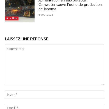
Alimentation en eau potable :
Camwater sauve l’usine de production
de Japoma
4 août 2026
A La Une
LAISSEZ UNE REPONSE
Commenter
No
:*
Ema