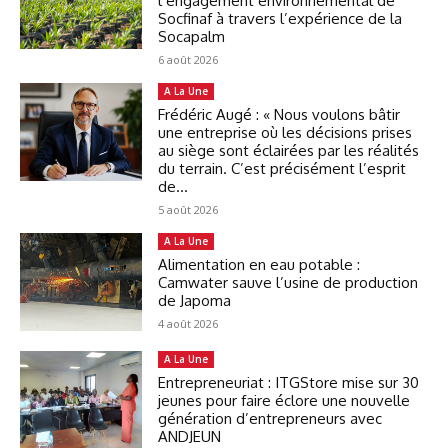
l’engagement environnemental de
Socfinaf à travers l’expérience de la
Socapalm
6 août 2026
A La Une
Frédéric Augé : « Nous voulons bâtir
une entreprise où les décisions prises
au siège sont éclairées par les réalités
du terrain. C’est précisément l’esprit
de...
5 août 2026
A La Une
Alimentation en eau potable :
Camwater sauve l’usine de production
de Japoma
4 août 2026
A La Une
Entrepreneuriat : ITGStore mise sur 30
jeunes pour faire éclore une nouvelle
génération d’entrepreneurs avec
ANDJEUN