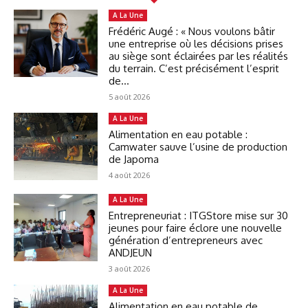
A La Une
Frédéric Augé : « Nous voulons bâtir
une entreprise où les décisions prises
au siège sont éclairées par les réalités
du terrain. C’est précisément l’esprit
de...
5 août 2026
A La Une
Alimentation en eau potable :
Camwater sauve l’usine de production
de Japoma
4 août 2026
A La Une
Entrepreneuriat : ITGStore mise sur 30
jeunes pour faire éclore une nouvelle
génération d’entrepreneurs avec
ANDJEUN
3 août 2026
A La Une
Alimentation en eau potable de