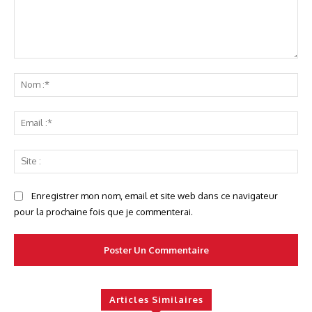
Commenter
No
:*
Ema
:*
Sit
:
Enregistrer mon nom, email et site web dans ce navigateur
pour la prochaine fois que je commenterai.
Articles Similaires