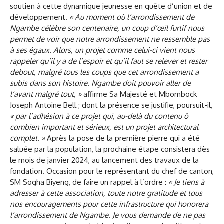
soutien à cette dynamique jeunesse en quête d’union et de
développement.
« Au moment où l’arrondissement de
Ngambe célèbre son centenaire, un coup d’œil furtif nous
permet de voir que notre arrondissement ne ressemble pas
à ses égaux. Alors, un projet comme celui-ci vient nous
rappeler qu’il y a de l’espoir et qu’il faut se relever et rester
debout, malgré tous les coups que cet arrondissement a
subis dans son histoire. Ngambe doit pouvoir aller de
l’avant malgré tout, »
affirme Sa Majesté et Mbombock
Joseph Antoine Bell ; dont la présence se justifie, poursuit-il,
« par l’adhésion à ce projet qui, au-delà du contenu ô
combien important et sérieux, est un projet architectural
complet. »
Après la pose de la première pierre qui a été
saluée par la population, la prochaine étape consistera dès
le mois de janvier 2024, au lancement des travaux de la
fondation. Occasion pour le représentant du chef de canton,
SM Sogha Biyeng, de faire un rappel à l’ordre :
« Je tiens à
adresser à cette associati
on, toute notre gratitude et tous
nos encouragements pour cette infrastructure qui honorera
l’arrondissement de Ngambe. Je vous demande de ne pas