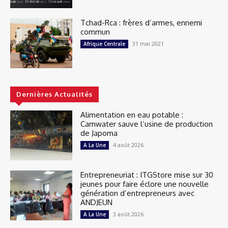
Tchad-Rca : frères d’armes, ennemi
commun
31 mai 2021
Afrique Centrale
Dernières Actualités
Alimentation en eau potable :
Camwater sauve l’usine de production
de Japoma
4 août 2026
A La Une
Entrepreneuriat : ITGStore mise sur 30
jeunes pour faire éclore une nouvelle
génération d’entrepreneurs avec
ANDJEUN
3 août 2026
A La Une