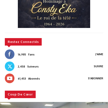
Restez Connectés
J'AIME
16,985
Fans
SUIVRE
2,458
Suiveurs
S'ABONNER
61,453
Abonnés
Coup De Cœur