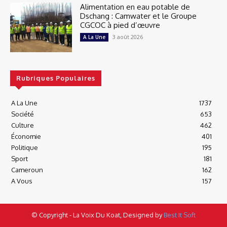
Alimentation en eau potable de
Dschang : Camwater et le Groupe
CGCOC à pied d’œuvre
3 août 2026
A La Une
Rubriques Populaires
A La Une
1737
Société
653
Culture
462
Économie
401
Politique
195
Sport
181
Cameroun
162
A Vous
157
© Copyright - La Voix Du Koat, Designed by
Best It Soft