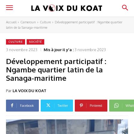
Accueil
Cameroun
Culture
Développement participatif : Ngambe quartier
latin de la Sanaga-maritime
CULTURE
SOCIÉTÉ
3 novembre 2023
Mis à jour il y'a :
3 novembre 2023
Développement participatif :
Ngambe quartier latin de la
Sanaga-maritime
Par
LA VOIX DU KOAT
Facebook
Twitter
Pinterest
What