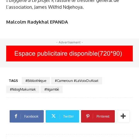
l’oxygène à ce projet »
, rassure le trésorier général de
l’association, James Wilfrid Ndjehoya.
Malcolm Radykhal EPANDA
- Advertisement -
TAGS
#Bibliothèque
#Cameroun #LaVoixDuKoat
#NdogMakumak
#Ngambè
Facebook
Twitter
Pinterest