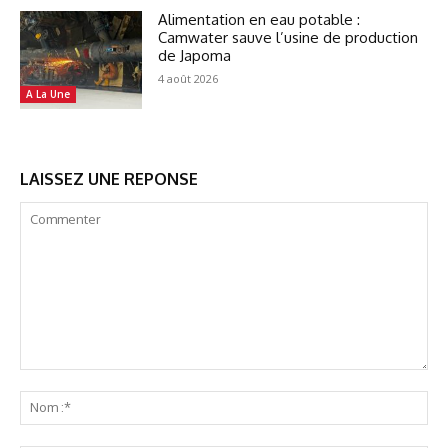
Alimentation en eau potable :
Camwater sauve l’usine de production
de Japoma
4 août 2026
A La Une
LAISSEZ UNE REPONSE
Commenter
No
:*