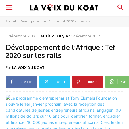
Accueil
Développement de l’Afrique : Tef 2020 sur les rails
3 décembre 2019
Mis à jour il y'a :
3 décembre 2019
Développement de l’Afrique : Tef
2020 sur les rails
Par
LA VOIX DU KOAT
Facebook
Twitter
Pinterest
What