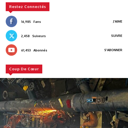
Restez Connectés
J'AIME
16,985
Fans
SUIVRE
2,458
Suiveurs
S'ABONNER
61,453
Abonnés
Coup De Cœur