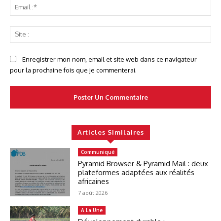
Ema
:*
Sit
:
Enregistrer mon nom, email et site web dans ce navigateur
pour la prochaine fois que je commenterai.
Articles Similaires
Communiqué
Pyramid Browser & Pyramid Mail : deux
plateformes adaptées aux réalités
africaines
7 août 2026
A La Une