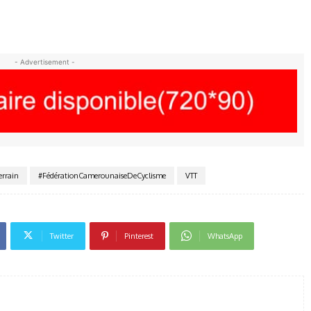
- Advertisement -
errain
#FédérationCamerounaiseDeCyclisme
VTT
Twitter
Pinterest
WhatsApp