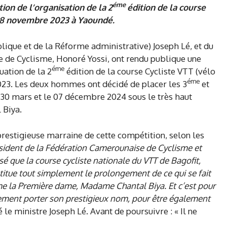
éme
ion de l’organisation de la 2
édition de la course
 28 novembre 2023 à Yaoundé.
lique et de la Réforme administrative) Joseph Lé, et du
 de Cyclisme, Honoré Yossi, ont rendu publique une
éme
uation de la 2
édition de la course Cycliste VTT (vélo
éme
2023. Les deux hommes ont décidé de placer les 3
et
 30 mars et le 07 décembre 2024 sous le très haut
 Biya.
 prestigieuse marraine de cette compétition, selon les
ésident de la Fédération Camerounaise de Cyclisme et
é que la course cycliste nationale du VTT de Bagofit,
nstitue tout simplement le prolongement de ce qui se fait
 la Première dame, Madame Chantal Biya. Et c’est pour
lement porter son prestigieux nom, pour être également
 le ministre Joseph Lé. Avant de poursuivre : « Il ne