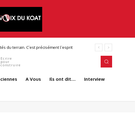
du terrain. C’est précisément l’esprit
Ecrire
pour
construire
aciennes
A Vous
Ils ont dit…
Interview