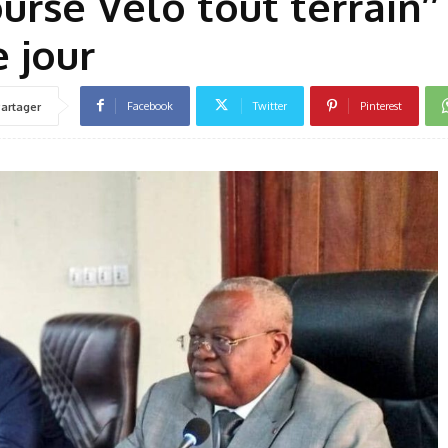
urse Vélo tout terrain’’
e jour
Facebook
Twitter
Pinterest
artager