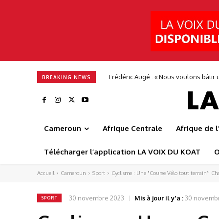
Frédéric Augé : « Nous voulons bâtir une 
Alimentation en eau potable : Camwate
BREAKING NEWS
Cameroun
Afrique Centrale
Afrique de 
Télécharger l’application LA VOIX DU KOAT
O
Accueil
Cameroun
Sport
Cyclisme : Une "Course Vélo tout terrain’’ Cha
30 novembre 2023
Mis à jour il y'a :
30 novemb
SPORT