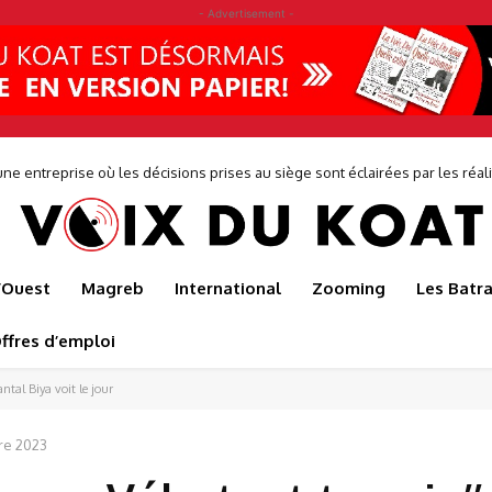
- Advertisement -
entreprise où les décisions prises au siège sont éclairées par les réalités 
r sauve l’usine de production de Japoma
de...
l’Ouest
Magreb
International
Zooming
Les Batr
ffres d’emploi
ntal Biya voit le jour
re 2023