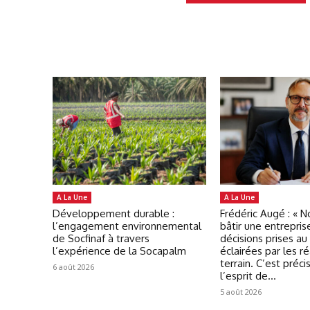
A La Une
A La Une
Développement durable :
Frédéric Augé : « 
l’engagement environnemental
bâtir une entrepris
de Socfinaf à travers
décisions prises au
l’expérience de la Socapalm
éclairées par les ré
terrain. C’est préc
6 août 2026
l’esprit de...
5 août 2026