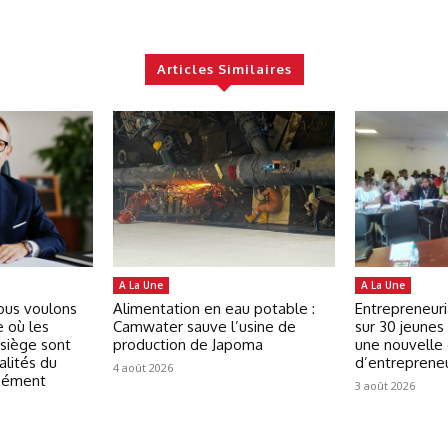
Articles Similaires
A La Une
A La Une
Nous voulons
Alimentation en eau potable :
Entrepreneuri
e où les
Camwater sauve l’usine de
sur 30 jeunes 
 siège sont
production de Japoma
une nouvelle
alités du
d’entreprene
4 août 2026
isément
3 août 2026